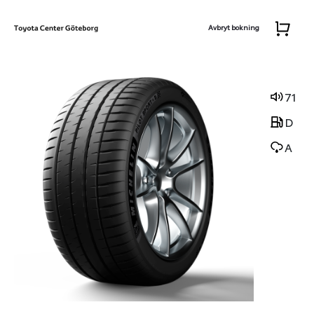
Avbryt bokning
71
D
A