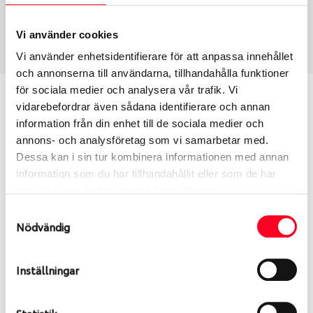
Sommar
245/30 R 19 89Y
Art nummer
Vi använder cookies
2305
Vi använder enhetsidentifierare för att anpassa innehållet
och annonserna till användarna, tillhandahålla funktioner
för sociala medier och analysera vår trafik. Vi
Passar detta däck min bil?
vidarebefordrar även sådana identifierare och annan
information från din enhet till de sociala medier och
Ange registreringsnummer för att se om det däck
annons- och analysföretag som vi samarbetar med.
du valt passar din bilmodell. Om du köper däck som
Dessa kan i sin tur kombinera informationen med annan
skall sättas på dina befintliga fälgar, se till att kolla
information som du har tillhandahållit eller som de har
en extra gång så att däck och fälg har samma
samlat in när du har använt deras tjänster.
dimensioner. Ibland kan fälgen ha bytts ut under
Samtyckesval
årens lopp och inte vara samma dimension som
Nödvändig
bilen hade ut från fabrik.
Inställningar
S
Sök
Statistik