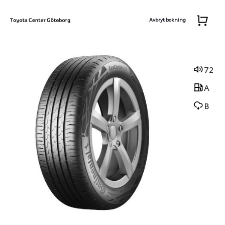
Avbryt bokning
72
A
B