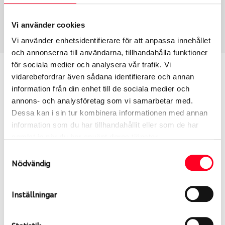
Sommar
245/35 R 20 95W
Art nummer
Vi använder cookies
2902
Vi använder enhetsidentifierare för att anpassa innehållet
och annonserna till användarna, tillhandahålla funktioner
för sociala medier och analysera vår trafik. Vi
Passar detta däck min bil?
vidarebefordrar även sådana identifierare och annan
information från din enhet till de sociala medier och
Ange registreringsnummer för att se om det däck
annons- och analysföretag som vi samarbetar med.
du valt passar din bilmodell. Om du köper däck som
Dessa kan i sin tur kombinera informationen med annan
skall sättas på dina befintliga fälgar, se till att kolla
information som du har tillhandahållit eller som de har
en extra gång så att däck och fälg har samma
samlat in när du har använt deras tjänster.
dimensioner. Ibland kan fälgen ha bytts ut under
Samtyckesval
årens lopp och inte vara samma dimension som
Nödvändig
bilen hade ut från fabrik.
Inställningar
S
Sök
Statistik