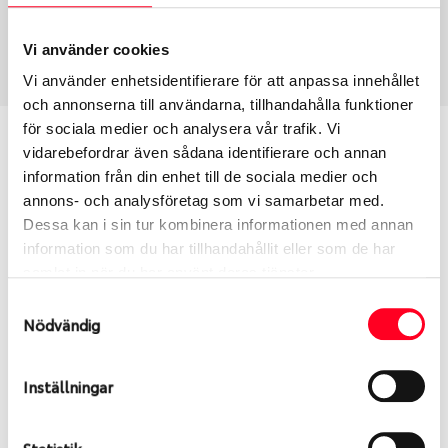
Sommar
245/35 R 21 96Y
Art nummer
Vi använder cookies
1791
Vi använder enhetsidentifierare för att anpassa innehållet
och annonserna till användarna, tillhandahålla funktioner
för sociala medier och analysera vår trafik. Vi
Passar detta däck min bil?
vidarebefordrar även sådana identifierare och annan
information från din enhet till de sociala medier och
Ange registreringsnummer för att se om det däck
annons- och analysföretag som vi samarbetar med.
du valt passar din bilmodell. Om du köper däck som
Dessa kan i sin tur kombinera informationen med annan
skall sättas på dina befintliga fälgar, se till att kolla
information som du har tillhandahållit eller som de har
en extra gång så att däck och fälg har samma
samlat in när du har använt deras tjänster.
dimensioner. Ibland kan fälgen ha bytts ut under
Samtyckesval
årens lopp och inte vara samma dimension som
Nödvändig
bilen hade ut från fabrik.
Inställningar
S
Sök
Statistik