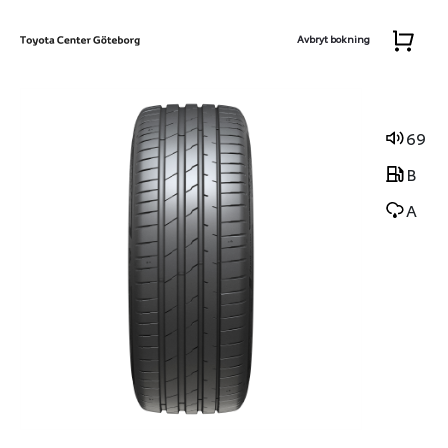
Avbryt bokning
69
B
A