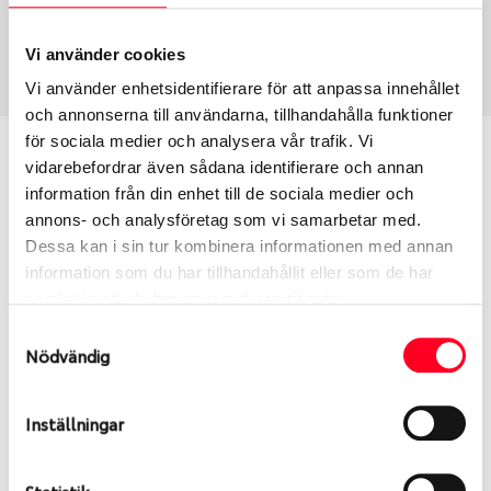
Vinter
245/40 R 20 99T
Art nummer
Vi använder cookies
120252
Vi använder enhetsidentifierare för att anpassa innehållet
och annonserna till användarna, tillhandahålla funktioner
för sociala medier och analysera vår trafik. Vi
Passar detta däck min bil?
vidarebefordrar även sådana identifierare och annan
information från din enhet till de sociala medier och
Ange registreringsnummer för att se om det däck
annons- och analysföretag som vi samarbetar med.
du valt passar din bilmodell. Om du köper däck som
Dessa kan i sin tur kombinera informationen med annan
skall sättas på dina befintliga fälgar, se till att kolla
information som du har tillhandahållit eller som de har
en extra gång så att däck och fälg har samma
samlat in när du har använt deras tjänster.
dimensioner. Ibland kan fälgen ha bytts ut under
Samtyckesval
årens lopp och inte vara samma dimension som
Nödvändig
bilen hade ut från fabrik.
Inställningar
S
Sök
Statistik