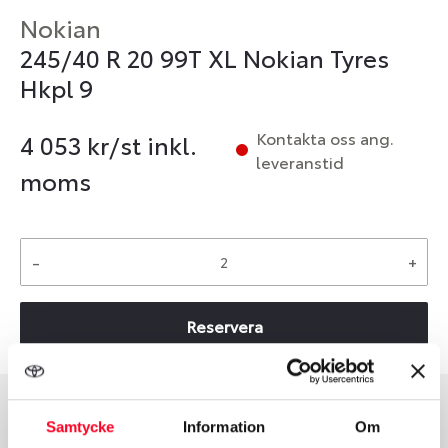
Nokian
245/40 R 20 99T XL Nokian Tyres
Hkpl 9
Kontakta oss ang.
4 053
kr/st inkl.
leveranstid
moms
-
+
Reservera
Samtycke
Information
Om
Däcktyp
Däckstorlek