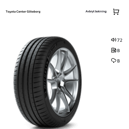
Avbryt bokning
72
B
B