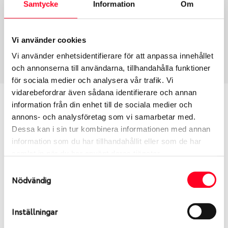
Samtycke
Information
Om
Däcktyp
Däckstorlek
Sommar
245/40 R 19 98Y
Vi använder cookies
Art nummer
Vi använder enhetsidentifierare för att anpassa innehållet
2177
och annonserna till användarna, tillhandahålla funktioner
för sociala medier och analysera vår trafik. Vi
vidarebefordrar även sådana identifierare och annan
Passar detta däck min bil?
information från din enhet till de sociala medier och
annons- och analysföretag som vi samarbetar med.
Ange registreringsnummer för att se om det däck
Dessa kan i sin tur kombinera informationen med annan
du valt passar din bilmodell. Om du köper däck som
information som du har tillhandahållit eller som de har
skall sättas på dina befintliga fälgar, se till att kolla
samlat in när du har använt deras tjänster.
en extra gång så att däck och fälg har samma
Samtyckesval
dimensioner. Ibland kan fälgen ha bytts ut under
Nödvändig
årens lopp och inte vara samma dimension som
bilen hade ut från fabrik.
Inställningar