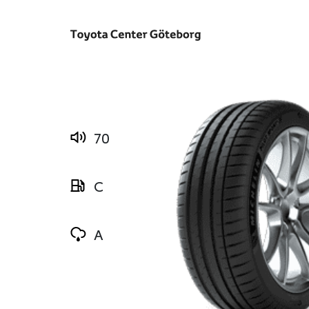
70
C
A