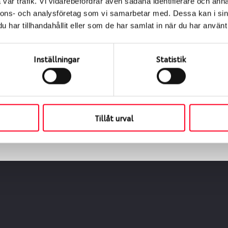
vår trafik. Vi vidarebefordrar även sådana identifierare och anna
nnons- och analysföretag som vi samarbetar med. Dessa kan i sin
har tillhandahållit eller som de har samlat in när du har använt 
ialen
s oss levereras de direkt till någon av våra däckverkstäder 
Inställningar
Statistik
ch tid för upphämtning eller service. När vi byter dina däck s
Tillåt urval