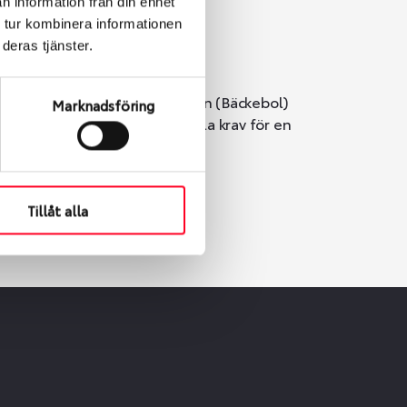
n information från din enhet
 tur kombinera informationen
deras tjänster.
i Göteborg. Välj mellan Hisingen (Bäckebol)
Marknadsföring
er vi till att de uppfyller alla krav för en
Tillåt alla