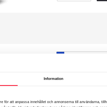
S
et däck du valt passar din
ttas på dina befintliga
att däck och fälg har samma
Information
t under årens lopp och inte
från fabrik.
e för att anpassa innehållet och annonserna till användarna, tillh