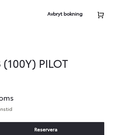
Avbryt bokning
 (100Y) PILOT
moms
anstid
Reservera