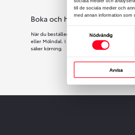
sociala medier och analysera 
till de sociala medier och a
med annan information som du 
Boka och hämta hos Däckspec
Samtyckesval
När du beställer dina nya däck eller fälgar ho
Nödvändig
eller Mölndal. I beställningen anger du datum o
säker körning.
Avvisa