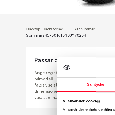
Däcktyp
Däckstorlek
Art nummer
Sommar
245/50 R 18 100Y
70284
Passar detta däck min bil?
Ange registreringsnummer för att se om d
bilmodell. Om du köper däck som skall sä
fälgar, se till att kolla en extra gång så 
Samtycke
dimensioner. Ibland kan fälgen ha bytts u
vara samma dimension som bilen hade ut 
Vi använder cookies
Vi använder enhetsidentifierar