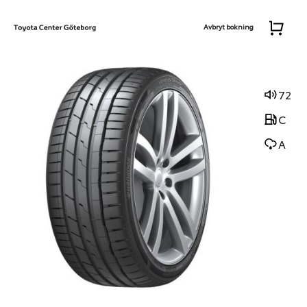
Avbryt bokning
72
C
A