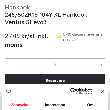
Hankook
245/50ZR18 104Y XL Hankook
Ventus S1 evo3
5-10 dagars leverans
2 405
kr/st inkl.
till oss.
moms
-
+
Reservera
Samtycke
Information
Om
Däcktyp
Däckstorlek