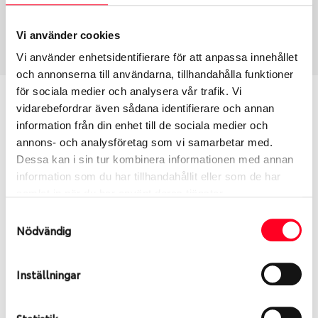
Sommar
245/50 R 18 104Y
Art nummer
Vi använder cookies
1316
Vi använder enhetsidentifierare för att anpassa innehållet
och annonserna till användarna, tillhandahålla funktioner
för sociala medier och analysera vår trafik. Vi
Passar detta däck min bil?
vidarebefordrar även sådana identifierare och annan
information från din enhet till de sociala medier och
Ange registreringsnummer för att se om det däck
annons- och analysföretag som vi samarbetar med.
du valt passar din bilmodell. Om du köper däck som
Dessa kan i sin tur kombinera informationen med annan
skall sättas på dina befintliga fälgar, se till att kolla
information som du har tillhandahållit eller som de har
en extra gång så att däck och fälg har samma
samlat in när du har använt deras tjänster.
dimensioner. Ibland kan fälgen ha bytts ut under
Samtyckesval
årens lopp och inte vara samma dimension som
Nödvändig
bilen hade ut från fabrik.
Inställningar
S
Sök
Statistik