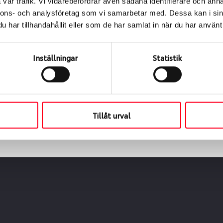
vår trafik. Vi vidarebefordrar även sådana identifierare och anna
nnons- och analysföretag som vi samarbetar med. Dessa kan i sin
har tillhandahållit eller som de har samlat in när du har använt 
ialen
s oss levereras de direkt till någon av våra däckverkstäder 
Inställningar
Statistik
ch tid för upphämtning eller service. När vi byter dina däck s
Tillåt urval