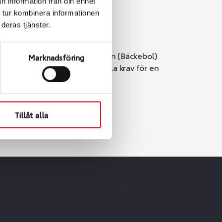
n information från din enhet
 tur kombinera informationen
deras tjänster.
i Göteborg. Välj mellan Hisingen (Bäckebol)
Marknadsföring
er vi till att de uppfyller alla krav för en
Tillåt alla