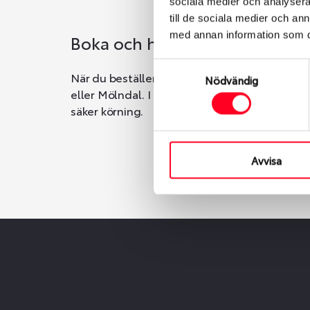
sociala medier och analysera 
till de sociala medier och a
med annan information som du 
Boka och hämta hos Däckspec
Samtyckesval
När du beställer dina nya däck eller fälgar ho
Nödvändig
eller Mölndal. I beställningen anger du datum o
säker körning.
Avvisa