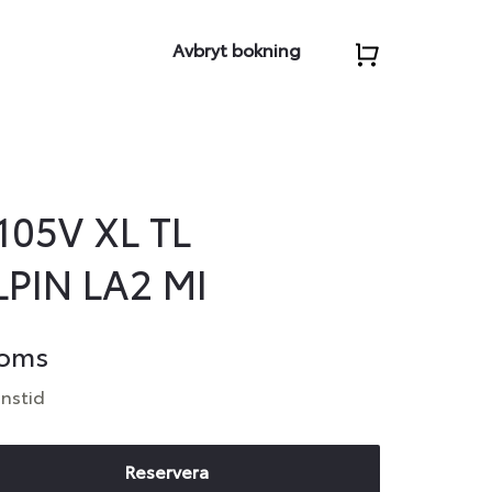
Avbryt bokning
105V XL TL
PIN LA2 MI
moms
anstid
Reservera