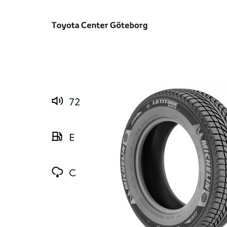
72
E
C