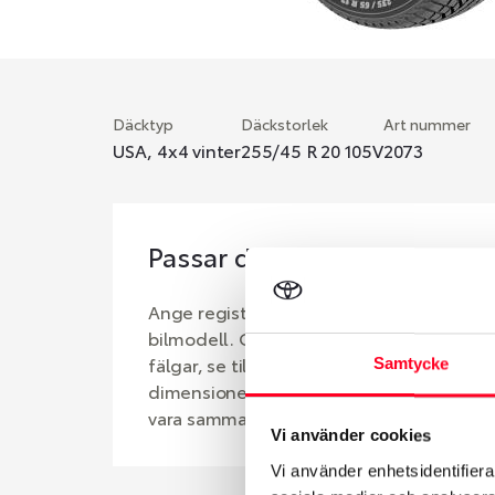
Däcktyp
Däckstorlek
Art nummer
USA, 4x4 vinter
255/45 R 20 105V
2073
Passar detta däck min bil?
Ange registreringsnummer för att se om d
bilmodell. Om du köper däck som skall sä
fälgar, se till att kolla en extra gång så 
Samtycke
dimensioner. Ibland kan fälgen ha bytts u
vara samma dimension som bilen hade ut 
Vi använder cookies
Vi använder enhetsidentifierar