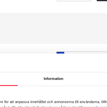
S
et däck du valt passar din
ttas på dina befintliga
att däck och fälg har samma
Information
t under årens lopp och inte
från fabrik.
e för att anpassa innehållet och annonserna till användarna, tillh