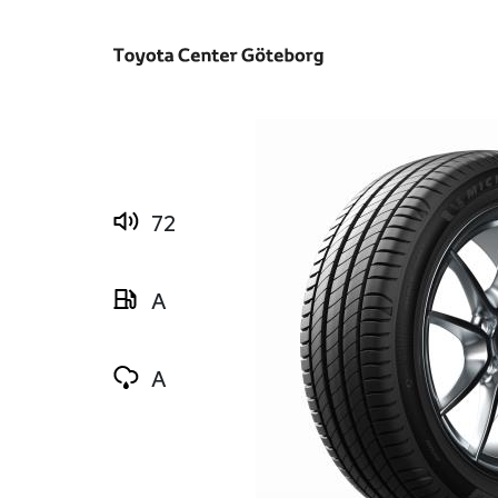
72
A
A