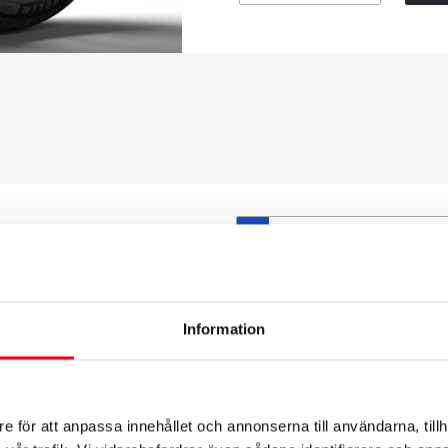
S
et däck du valt passar din
ttas på dina befintliga
att däck och fälg har samma
Information
t under årens lopp och inte
från fabrik.
e för att anpassa innehållet och annonserna till användarna, tillh