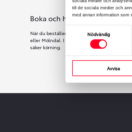
sociala medier och analysera 
till de sociala medier och a
med annan information som du 
Boka och hämta hos Däckspec
Samtyckesval
När du beställer dina nya däck eller fälgar ho
Nödvändig
eller Mölndal. I beställningen anger du datum o
säker körning.
Avvisa