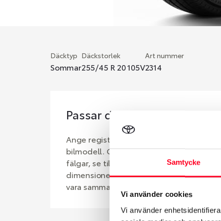
Däcktyp
Däckstorlek
Art nummer
Sommar
255/45 R 20 105V
2314
Passar detta däck min bil?
Ange registreringsnummer för att se om d
bilmodell. Om du köper däck som skall sä
fälgar, se till att kolla en extra gång så 
Samtycke
dimensioner. Ibland kan fälgen ha bytts u
vara samma dimension som bilen hade ut 
Vi använder cookies
Vi använder enhetsidentifierar