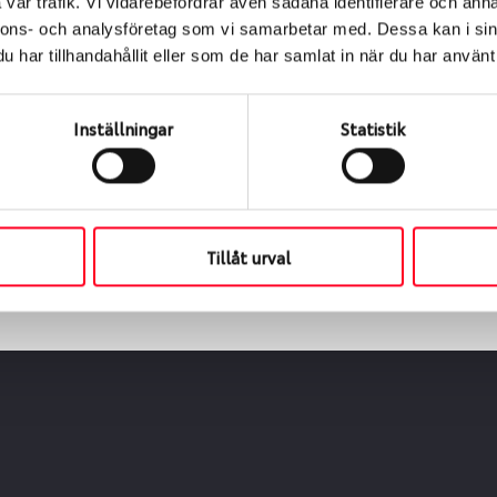
vår trafik. Vi vidarebefordrar även sådana identifierare och anna
nnons- och analysföretag som vi samarbetar med. Dessa kan i sin
har tillhandahållit eller som de har samlat in när du har använt 
ialen
s oss levereras de direkt till någon av våra däckverkstäder 
Inställningar
Statistik
ch tid för upphämtning eller service. När vi byter dina däck s
Tillåt urval