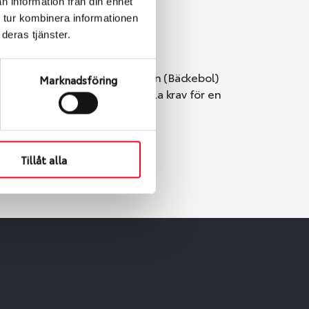
n information från din enhet
 tur kombinera informationen
deras tjänster.
i Göteborg. Välj mellan Hisingen (Bäckebol)
Marknadsföring
er vi till att de uppfyller alla krav för en
Tillåt alla