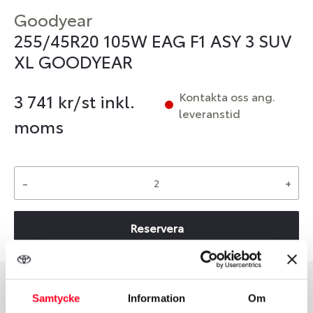
Goodyear
255/45R20 105W EAG F1 ASY 3 SUV
XL GOODYEAR
Kontakta oss ang.
3 741
kr/st inkl.
leveranstid
moms
-
+
Reservera
Samtycke
Information
Om
Däcktyp
Däckstorlek