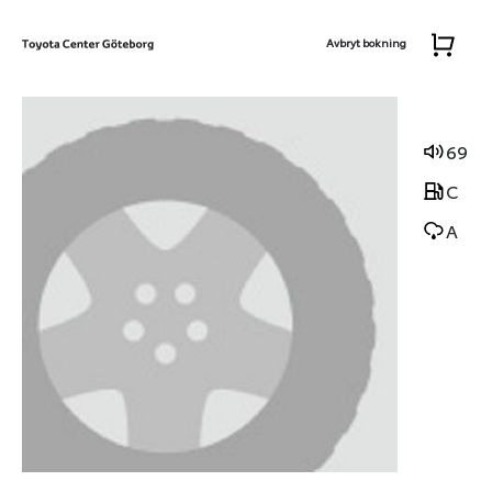
Avbryt bokning
69
C
A