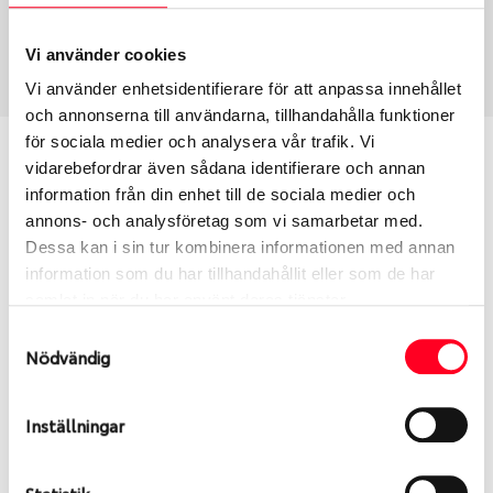
USA, 4x4
255/45 R 20 105W
Art nummer
Vi använder cookies
2346
Vi använder enhetsidentifierare för att anpassa innehållet
och annonserna till användarna, tillhandahålla funktioner
för sociala medier och analysera vår trafik. Vi
Passar detta däck min bil?
vidarebefordrar även sådana identifierare och annan
information från din enhet till de sociala medier och
Ange registreringsnummer för att se om det däck
annons- och analysföretag som vi samarbetar med.
du valt passar din bilmodell. Om du köper däck som
Dessa kan i sin tur kombinera informationen med annan
skall sättas på dina befintliga fälgar, se till att kolla
information som du har tillhandahållit eller som de har
en extra gång så att däck och fälg har samma
samlat in när du har använt deras tjänster.
dimensioner. Ibland kan fälgen ha bytts ut under
Samtyckesval
årens lopp och inte vara samma dimension som
Nödvändig
bilen hade ut från fabrik.
Inställningar
S
Sök
Statistik