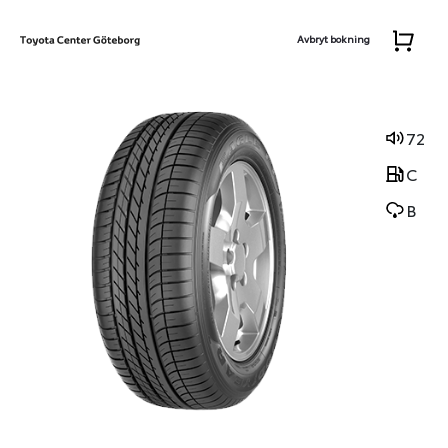
Avbryt bokning
72
C
B