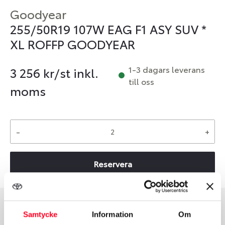
Goodyear
255/50R19 107W EAG F1 ASY SUV *
XL ROFFP GOODYEAR
1-3 dagars leverans
3 256
kr/st inkl.
till oss
moms
-
+
Reservera
Samtycke
Information
Om
Däcktyp
Däckstorlek