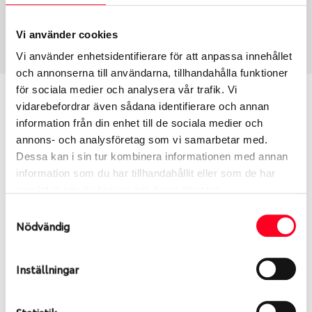
USA, 4x4
255/50 R 19 107W
Art nummer
Vi använder cookies
2285
Vi använder enhetsidentifierare för att anpassa innehållet
och annonserna till användarna, tillhandahålla funktioner
för sociala medier och analysera vår trafik. Vi
Passar detta däck min bil?
vidarebefordrar även sådana identifierare och annan
information från din enhet till de sociala medier och
Ange registreringsnummer för att se om det däck
annons- och analysföretag som vi samarbetar med.
du valt passar din bilmodell. Om du köper däck som
Dessa kan i sin tur kombinera informationen med annan
skall sättas på dina befintliga fälgar, se till att kolla
information som du har tillhandahållit eller som de har
en extra gång så att däck och fälg har samma
samlat in när du har använt deras tjänster.
dimensioner. Ibland kan fälgen ha bytts ut under
Samtyckesval
årens lopp och inte vara samma dimension som
Nödvändig
bilen hade ut från fabrik.
Inställningar
S
Sök
Statistik