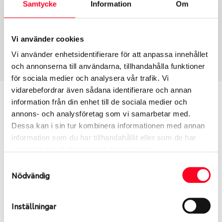
Samtycke
Information
Om
Däcktyp
Däckstorlek
Vinter
255/55 R 20 110V
Vi använder cookies
Art nummer
Vi använder enhetsidentifierare för att anpassa innehållet
1556
och annonserna till användarna, tillhandahålla funktioner
för sociala medier och analysera vår trafik. Vi
vidarebefordrar även sådana identifierare och annan
Passar detta däck min bil?
information från din enhet till de sociala medier och
annons- och analysföretag som vi samarbetar med.
Ange registreringsnummer för att se om det däck
Dessa kan i sin tur kombinera informationen med annan
du valt passar din bilmodell. Om du köper däck som
information som du har tillhandahållit eller som de har
skall sättas på dina befintliga fälgar, se till att kolla
samlat in när du har använt deras tjänster.
en extra gång så att däck och fälg har samma
Samtyckesval
dimensioner. Ibland kan fälgen ha bytts ut under
Nödvändig
årens lopp och inte vara samma dimension som
bilen hade ut från fabrik.
Inställningar