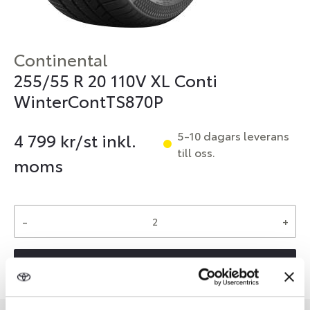
Continental
255/55 R 20 110V XL Conti
WinterContTS870P
5-10 dagars leverans
4 799
kr/st inkl.
till oss.
moms
-
+
Reservera