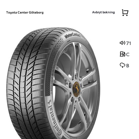
Avbryt bokning
71
C
B