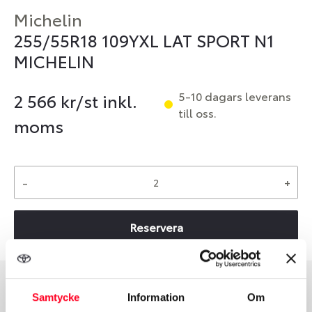
Michelin
255/55R18 109YXL LAT SPORT N1
MICHELIN
5-10 dagars leverans
2 566
kr/st inkl.
till oss.
moms
-
+
Reservera
Samtycke
Information
Om
Däcktyp
Däckstorlek