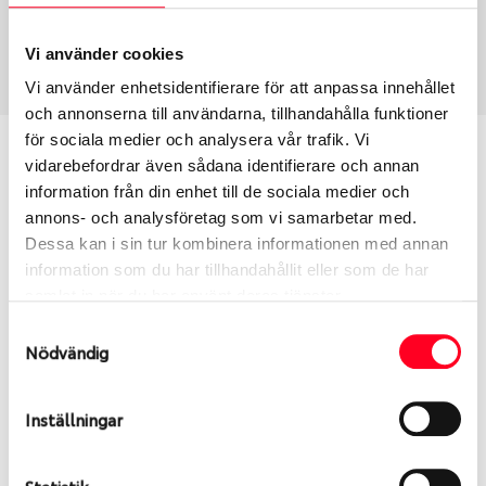
USA, 4x4
255/55 R 18 109Y
Art nummer
Vi använder cookies
75244
Vi använder enhetsidentifierare för att anpassa innehållet
och annonserna till användarna, tillhandahålla funktioner
för sociala medier och analysera vår trafik. Vi
Passar detta däck min bil?
vidarebefordrar även sådana identifierare och annan
information från din enhet till de sociala medier och
Ange registreringsnummer för att se om det däck
annons- och analysföretag som vi samarbetar med.
du valt passar din bilmodell. Om du köper däck som
Dessa kan i sin tur kombinera informationen med annan
skall sättas på dina befintliga fälgar, se till att kolla
information som du har tillhandahållit eller som de har
en extra gång så att däck och fälg har samma
samlat in när du har använt deras tjänster.
dimensioner. Ibland kan fälgen ha bytts ut under
Samtyckesval
årens lopp och inte vara samma dimension som
Nödvändig
bilen hade ut från fabrik.
Inställningar
S
Sök
Statistik