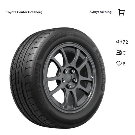
Avbryt bokning
72
C
B