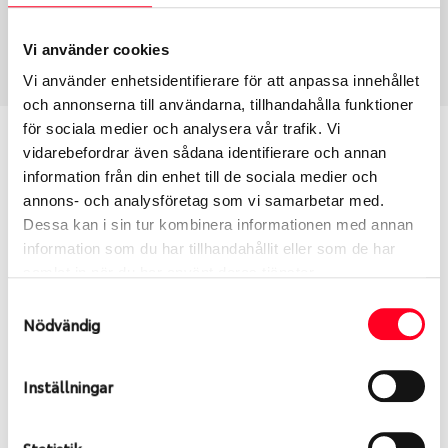
USA, 4x4
255/55 R 18 109V
Art nummer
Vi använder cookies
2503
Vi använder enhetsidentifierare för att anpassa innehållet
och annonserna till användarna, tillhandahålla funktioner
för sociala medier och analysera vår trafik. Vi
Passar detta däck min bil?
vidarebefordrar även sådana identifierare och annan
information från din enhet till de sociala medier och
Ange registreringsnummer för att se om det däck
annons- och analysföretag som vi samarbetar med.
du valt passar din bilmodell. Om du köper däck som
Dessa kan i sin tur kombinera informationen med annan
skall sättas på dina befintliga fälgar, se till att kolla
information som du har tillhandahållit eller som de har
en extra gång så att däck och fälg har samma
samlat in när du har använt deras tjänster.
dimensioner. Ibland kan fälgen ha bytts ut under
Samtyckesval
årens lopp och inte vara samma dimension som
Nödvändig
bilen hade ut från fabrik.
Inställningar
S
Sök
Statistik