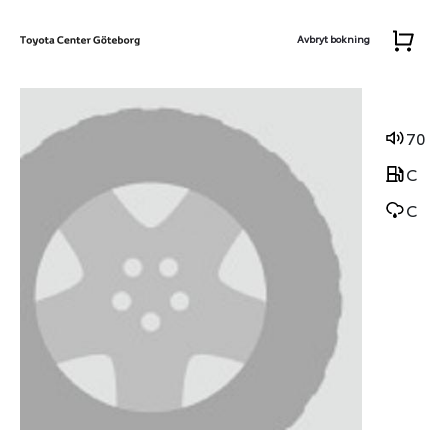
Avbryt bokning
70
C
C