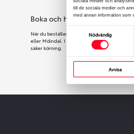
sociala medier och analysera 
till de sociala medier och a
med annan information som du 
Boka och hämta hos Däckspec
Samtyckesval
När du beställer dina nya däck eller fälgar ho
Nödvändig
eller Mölndal. I beställningen anger du datum o
säker körning.
Avvisa