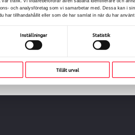
vår trafik. Vi vidarebefordrar även sådana identifierare och anna
nnons- och analysföretag som vi samarbetar med. Dessa kan i sin
har tillhandahållit eller som de har samlat in när du har använt 
ialen
s oss levereras de direkt till någon av våra däckverkstäder 
Inställningar
Statistik
ch tid för upphämtning eller service. När vi byter dina däck s
Tillåt urval