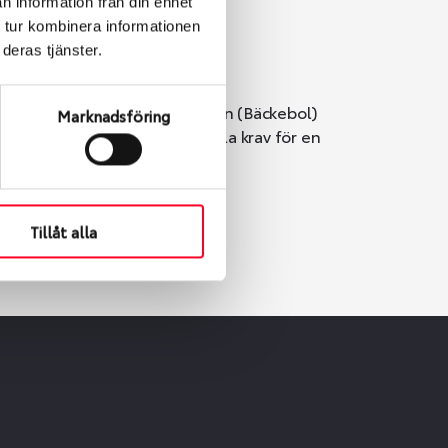
n information från din enhet
 tur kombinera informationen
deras tjänster.
i Göteborg. Välj mellan Hisingen (Bäckebol)
Marknadsföring
er vi till att de uppfyller alla krav för en
Tillåt alla