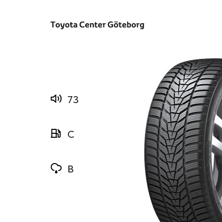
73
C
B