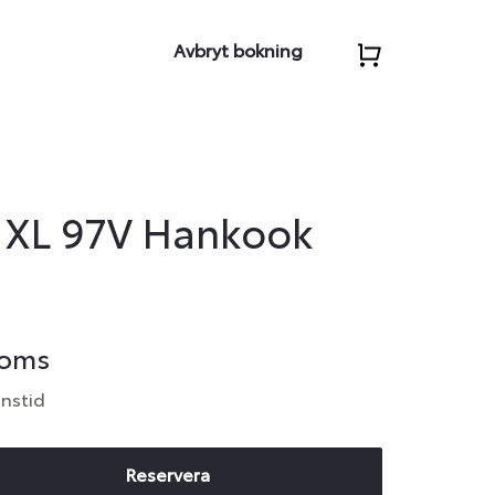
Avbryt bokning
 XL 97V Hankook
moms
anstid
Reservera