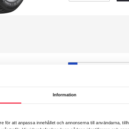
S
et däck du valt passar din
ttas på dina befintliga
att däck och fälg har samma
Information
t under årens lopp och inte
från fabrik.
e för att anpassa innehållet och annonserna till användarna, tillh