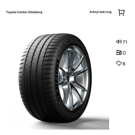
Avbryt bokning
71
D
B