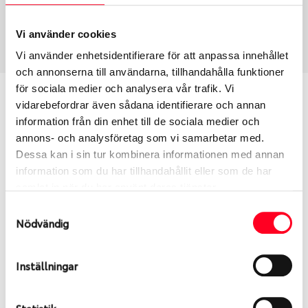
Sommar
265/40 R 20 104Y
Art nummer
Vi använder cookies
70848
Vi använder enhetsidentifierare för att anpassa innehållet
och annonserna till användarna, tillhandahålla funktioner
för sociala medier och analysera vår trafik. Vi
Passar detta däck min bil?
vidarebefordrar även sådana identifierare och annan
information från din enhet till de sociala medier och
Ange registreringsnummer för att se om det däck
annons- och analysföretag som vi samarbetar med.
du valt passar din bilmodell. Om du köper däck som
Dessa kan i sin tur kombinera informationen med annan
skall sättas på dina befintliga fälgar, se till att kolla
information som du har tillhandahållit eller som de har
en extra gång så att däck och fälg har samma
samlat in när du har använt deras tjänster.
dimensioner. Ibland kan fälgen ha bytts ut under
Samtyckesval
årens lopp och inte vara samma dimension som
Nödvändig
bilen hade ut från fabrik.
Inställningar
S
Sök
Statistik