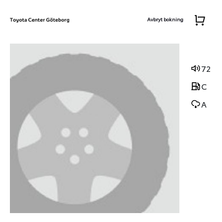
Avbryt bokning
72
C
A