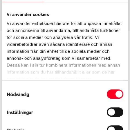
USA, 4x4
265/40 R 22 106Y
Art nummer
Vi använder cookies
2477
Vi använder enhetsidentifierare för att anpassa innehållet
och annonserna till användarna, tillhandahålla funktioner
för sociala medier och analysera vår trafik. Vi
Passar detta däck min bil?
vidarebefordrar även sådana identifierare och annan
information från din enhet till de sociala medier och
Ange registreringsnummer för att se om det däck
annons- och analysföretag som vi samarbetar med.
du valt passar din bilmodell. Om du köper däck som
Dessa kan i sin tur kombinera informationen med annan
skall sättas på dina befintliga fälgar, se till att kolla
information som du har tillhandahållit eller som de har
en extra gång så att däck och fälg har samma
samlat in när du har använt deras tjänster.
dimensioner. Ibland kan fälgen ha bytts ut under
Samtyckesval
årens lopp och inte vara samma dimension som
Nödvändig
bilen hade ut från fabrik.
Inställningar
S
Sök
Statistik