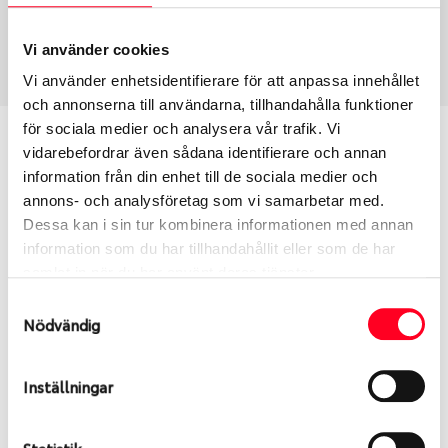
USA, 4x4 vinter
265/50 R 19 110T
Art nummer
Vi använder cookies
1852
Vi använder enhetsidentifierare för att anpassa innehållet
och annonserna till användarna, tillhandahålla funktioner
för sociala medier och analysera vår trafik. Vi
Passar detta däck min bil?
vidarebefordrar även sådana identifierare och annan
information från din enhet till de sociala medier och
Ange registreringsnummer för att se om det däck
annons- och analysföretag som vi samarbetar med.
du valt passar din bilmodell. Om du köper däck som
Dessa kan i sin tur kombinera informationen med annan
skall sättas på dina befintliga fälgar, se till att kolla
information som du har tillhandahållit eller som de har
en extra gång så att däck och fälg har samma
samlat in när du har använt deras tjänster.
dimensioner. Ibland kan fälgen ha bytts ut under
Samtyckesval
årens lopp och inte vara samma dimension som
Nödvändig
bilen hade ut från fabrik.
Inställningar
S
Sök
Statistik