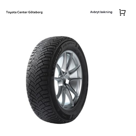
Avbryt bokning