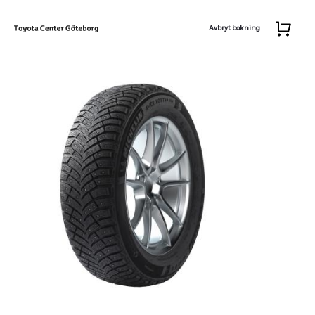
Avbryt bokning