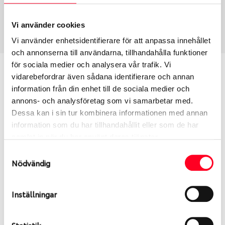
USA, 4x4 vinter
265/60 R 18 114T
Art nummer
Vi använder cookies
2077
Vi använder enhetsidentifierare för att anpassa innehållet
och annonserna till användarna, tillhandahålla funktioner
för sociala medier och analysera vår trafik. Vi
Passar detta däck min bil?
vidarebefordrar även sådana identifierare och annan
information från din enhet till de sociala medier och
Ange registreringsnummer för att se om det däck
annons- och analysföretag som vi samarbetar med.
du valt passar din bilmodell. Om du köper däck som
Dessa kan i sin tur kombinera informationen med annan
skall sättas på dina befintliga fälgar, se till att kolla
information som du har tillhandahållit eller som de har
en extra gång så att däck och fälg har samma
samlat in när du har använt deras tjänster.
dimensioner. Ibland kan fälgen ha bytts ut under
Samtyckesval
årens lopp och inte vara samma dimension som
Nödvändig
bilen hade ut från fabrik.
Inställningar
S
Sök
Statistik