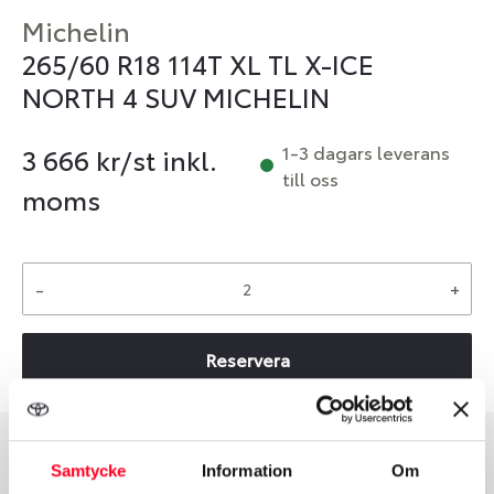
Michelin
265/60 R18 114T XL TL X-ICE
NORTH 4 SUV MICHELIN
1-3 dagars leverans
3 666
kr/st inkl.
till oss
moms
-
+
Reservera
Samtycke
Information
Om
Däcktyp
Däckstorlek