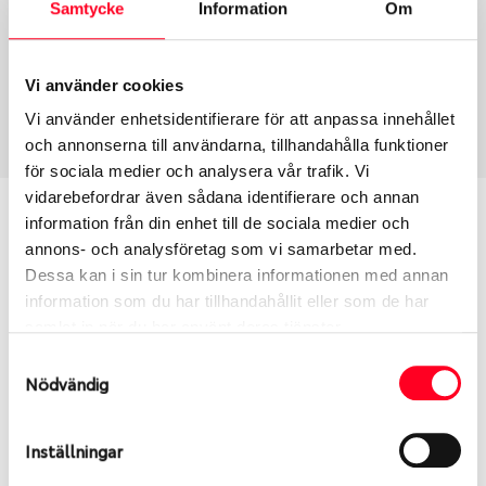
Samtycke
Information
Om
Däcktyp
Däckstorlek
Sommar
275/35 R 21 103Y
Vi använder cookies
Art nummer
Vi använder enhetsidentifierare för att anpassa innehållet
3319
och annonserna till användarna, tillhandahålla funktioner
för sociala medier och analysera vår trafik. Vi
vidarebefordrar även sådana identifierare och annan
Passar detta däck min bil?
information från din enhet till de sociala medier och
annons- och analysföretag som vi samarbetar med.
Ange registreringsnummer för att se om det däck
Dessa kan i sin tur kombinera informationen med annan
du valt passar din bilmodell. Om du köper däck som
information som du har tillhandahållit eller som de har
skall sättas på dina befintliga fälgar, se till att kolla
samlat in när du har använt deras tjänster.
en extra gång så att däck och fälg har samma
Samtyckesval
dimensioner. Ibland kan fälgen ha bytts ut under
Nödvändig
årens lopp och inte vara samma dimension som
bilen hade ut från fabrik.
Inställningar