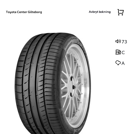
Avbryt bokning
73
C
A