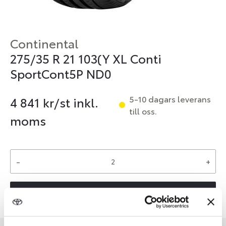
Continental
275/35 R 21 103(Y XL Conti
SportCont5P ND0
5-10 dagars leverans
4 841
kr/st inkl.
till oss.
moms
-
+
Reservera