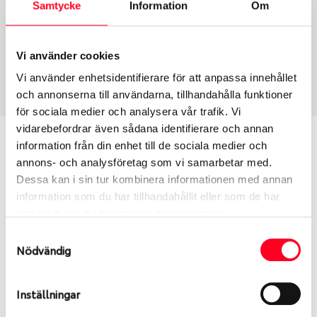
Samtycke
Information
Om
Däcktyp
Däckstorlek
Sommar
275/35 R 19 96Y
Vi använder cookies
Art nummer
Vi använder enhetsidentifierare för att anpassa innehållet
70350
och annonserna till användarna, tillhandahålla funktioner
för sociala medier och analysera vår trafik. Vi
vidarebefordrar även sådana identifierare och annan
Passar detta däck min bil?
information från din enhet till de sociala medier och
annons- och analysföretag som vi samarbetar med.
Ange registreringsnummer för att se om det däck
Dessa kan i sin tur kombinera informationen med annan
du valt passar din bilmodell. Om du köper däck som
information som du har tillhandahållit eller som de har
skall sättas på dina befintliga fälgar, se till att kolla
samlat in när du har använt deras tjänster.
en extra gång så att däck och fälg har samma
Samtyckesval
dimensioner. Ibland kan fälgen ha bytts ut under
Nödvändig
årens lopp och inte vara samma dimension som
bilen hade ut från fabrik.
Inställningar