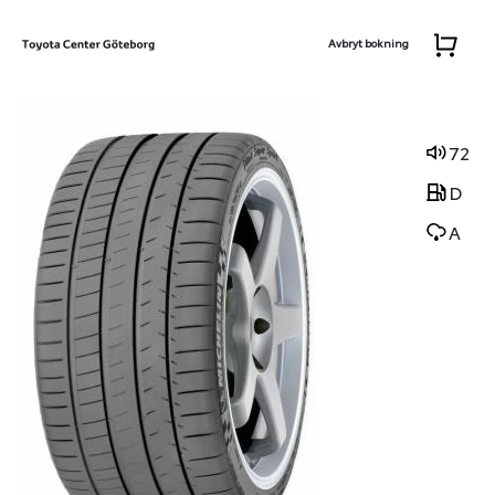
Avbryt bokning
72
D
A