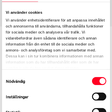
Sommar
275/40 R 19 101Y
Art nummer
Vi använder cookies
2832
Vi använder enhetsidentifierare för att anpassa innehållet
och annonserna till användarna, tillhandahålla funktioner
för sociala medier och analysera vår trafik. Vi
Passar detta däck min bil?
vidarebefordrar även sådana identifierare och annan
information från din enhet till de sociala medier och
Ange registreringsnummer för att se om det däck
annons- och analysföretag som vi samarbetar med.
du valt passar din bilmodell. Om du köper däck som
Dessa kan i sin tur kombinera informationen med annan
skall sättas på dina befintliga fälgar, se till att kolla
information som du har tillhandahållit eller som de har
en extra gång så att däck och fälg har samma
samlat in när du har använt deras tjänster.
dimensioner. Ibland kan fälgen ha bytts ut under
Samtyckesval
årens lopp och inte vara samma dimension som
Nödvändig
bilen hade ut från fabrik.
Inställningar
S
Sök
Statistik