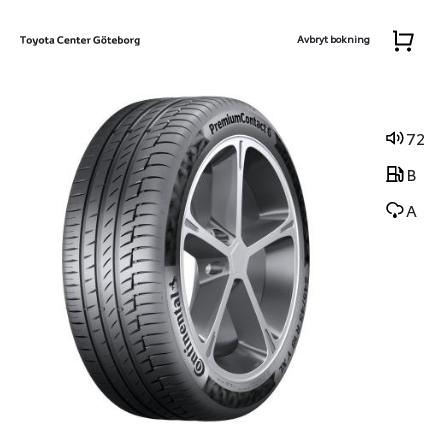
Avbryt bokning
72
B
A