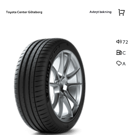
Avbryt bokning
72
C
A