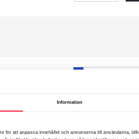
S
et däck du valt passar din
ttas på dina befintliga
att däck och fälg har samma
Information
t under årens lopp och inte
från fabrik.
e för att anpassa innehållet och annonserna till användarna, tillh