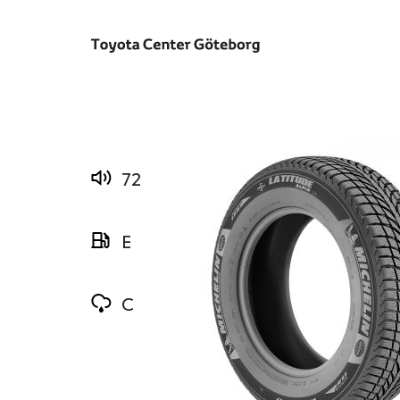
72
E
C