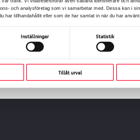
vår trafik. Vi vidarebefordrar även sådana identifierare och anna
nnons- och analysföretag som vi samarbetar med. Dessa kan i sin
har tillhandahållit eller som de har samlat in när du har använt 
ialen
s oss levereras de direkt till någon av våra däckverkstäder 
Inställningar
Statistik
ch tid för upphämtning eller service. När vi byter dina däck s
Tillåt urval