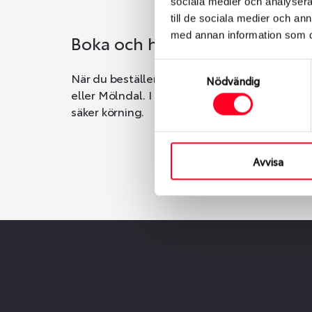
sociala medier och analysera 
till de sociala medier och a
med annan information som du 
Boka och hämta hos Däckspec
Samtyckesval
När du beställer dina nya däck eller fälgar ho
Nödvändig
eller Mölndal. I beställningen anger du datum o
säker körning.
Avvisa