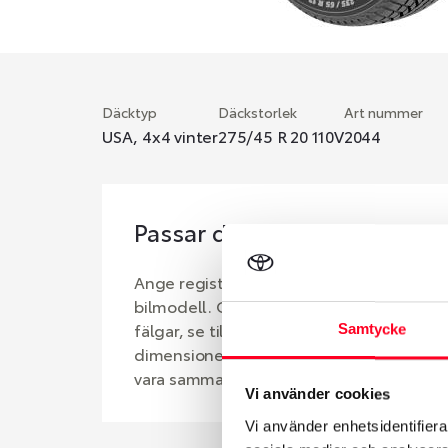
Däcktyp
Däckstorlek
Art nummer
USA, 4x4 vinter
275/45 R 20 110V
2044
Passar detta däck min bil?
Ange registreringsnummer för att se om d
bilmodell. Om du köper däck som skall sä
fälgar, se till att kolla en extra gång så 
Samtycke
dimensioner. Ibland kan fälgen ha bytts u
vara samma dimension som bilen hade ut 
Vi använder cookies
Vi använder enhetsidentifierar