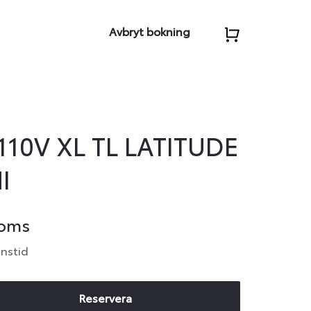
Avbryt bokning
110V XL TL LATITUDE
I
moms
anstid
Reservera