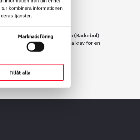
n information från din enhet
 tur kombinera informationen
deras tjänster.
i Göteborg. Välj mellan Hisingen (Bäckebol)
Marknadsföring
er vi till att de uppfyller alla krav för en
Tillåt alla