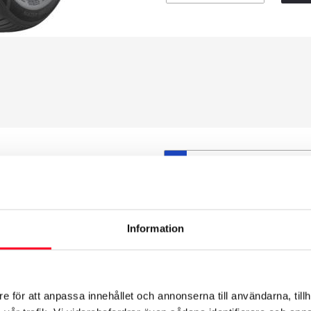
S
et däck du valt passar din
ttas på dina befintliga
att däck och fälg har samma
Information
t under årens lopp och inte
från fabrik.
e för att anpassa innehållet och annonserna till användarna, tillh