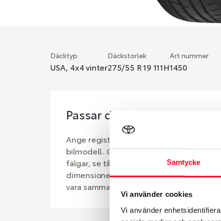
Däcktyp
Däckstorlek
Art nummer
USA, 4x4 vinter
275/55 R 19 111H
1450
Passar detta däck min bil?
Ange registreringsnummer för att se om d
bilmodell. Om du köper däck som skall sä
fälgar, se till att kolla en extra gång så 
Samtycke
dimensioner. Ibland kan fälgen ha bytts u
vara samma dimension som bilen hade ut 
Vi använder cookies
Vi använder enhetsidentifierar