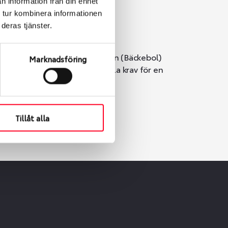
n information från din enhet
 tur kombinera informationen
deras tjänster.
i Göteborg. Välj mellan Hisingen (Bäckebol)
Marknadsföring
er vi till att de uppfyller alla krav för en
Tillåt alla