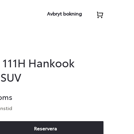
Avbryt bokning
 111H Hankook
 SUV
moms
anstid
Reservera