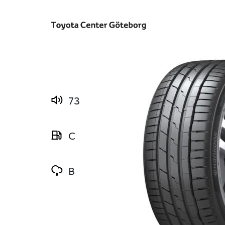
73
C
B