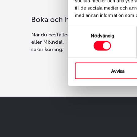
sociala medier och analysera 
till de sociala medier och a
med annan information som du 
Boka och hämta hos Däckspec
Samtyckesval
När du beställer dina nya däck eller fälgar ho
Nödvändig
eller Mölndal. I beställningen anger du datum o
säker körning.
Avvisa