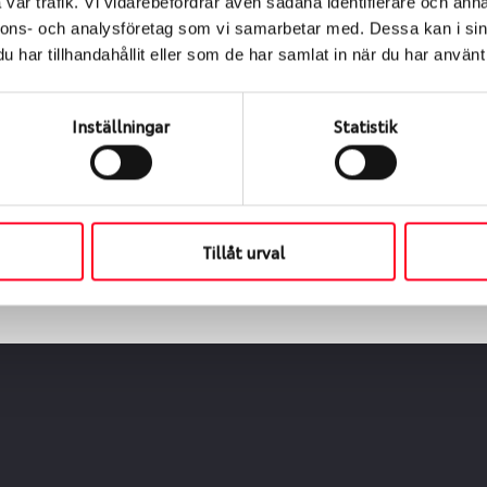
vår trafik. Vi vidarebefordrar även sådana identifierare och anna
nnons- och analysföretag som vi samarbetar med. Dessa kan i sin
har tillhandahållit eller som de har samlat in när du har använt 
ialen
s oss levereras de direkt till någon av våra däckverkstäder 
Inställningar
Statistik
ch tid för upphämtning eller service. När vi byter dina däck s
Tillåt urval