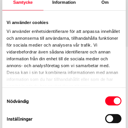
Samtycke
Information
Om
Däcktyp
Däckstorlek
Sommar
285/30 R 22 101Y
Vi använder cookies
Art nummer
Vi använder enhetsidentifierare för att anpassa innehållet
1625
och annonserna till användarna, tillhandahålla funktioner
för sociala medier och analysera vår trafik. Vi
vidarebefordrar även sådana identifierare och annan
Passar detta däck min bil?
information från din enhet till de sociala medier och
annons- och analysföretag som vi samarbetar med.
Ange registreringsnummer för att se om det däck
Dessa kan i sin tur kombinera informationen med annan
du valt passar din bilmodell. Om du köper däck som
information som du har tillhandahållit eller som de har
skall sättas på dina befintliga fälgar, se till att kolla
samlat in när du har använt deras tjänster.
en extra gång så att däck och fälg har samma
Samtyckesval
dimensioner. Ibland kan fälgen ha bytts ut under
Nödvändig
årens lopp och inte vara samma dimension som
bilen hade ut från fabrik.
Inställningar