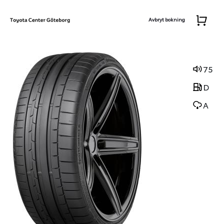
Avbryt bokning
75
D
A