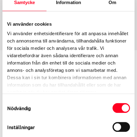
Samtycke
Information
Om
Däcktyp
Däckstorlek
Sommar
285/35 R 20 104Y
Vi använder cookies
Art nummer
Vi använder enhetsidentifierare för att anpassa innehållet
1550
och annonserna till användarna, tillhandahålla funktioner
för sociala medier och analysera vår trafik. Vi
vidarebefordrar även sådana identifierare och annan
Passar detta däck min bil?
information från din enhet till de sociala medier och
annons- och analysföretag som vi samarbetar med.
Ange registreringsnummer för att se om det däck
Dessa kan i sin tur kombinera informationen med annan
du valt passar din bilmodell. Om du köper däck som
information som du har tillhandahållit eller som de har
skall sättas på dina befintliga fälgar, se till att kolla
samlat in när du har använt deras tjänster.
en extra gång så att däck och fälg har samma
Samtyckesval
dimensioner. Ibland kan fälgen ha bytts ut under
Nödvändig
årens lopp och inte vara samma dimension som
bilen hade ut från fabrik.
Inställningar