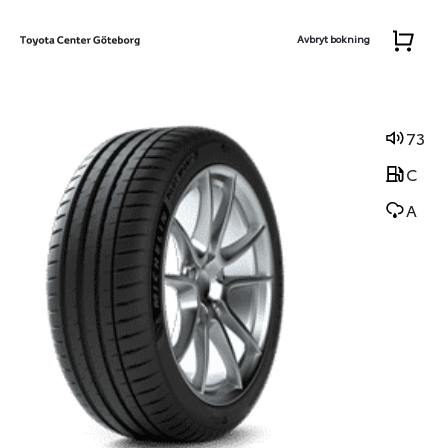
Avbryt bokning
73
C
A