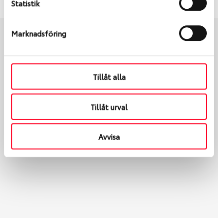
Statistik
Marknadsföring
Boka och hämta hos Däckspecialen
Tillåt alla
När du beställer dina nya däck eller fälgar hos oss
levereras de direkt till någon av våra däckverkstäder i
Tillåt urval
Göteborg. Välj mellan Hisingen (Bäckebol) eller
Mölndal. I beställningen anger du datum och tid för
upphämtning eller service. När vi byter dina däck ser
Avvisa
vi till att de uppfyller alla krav för en säker körning.