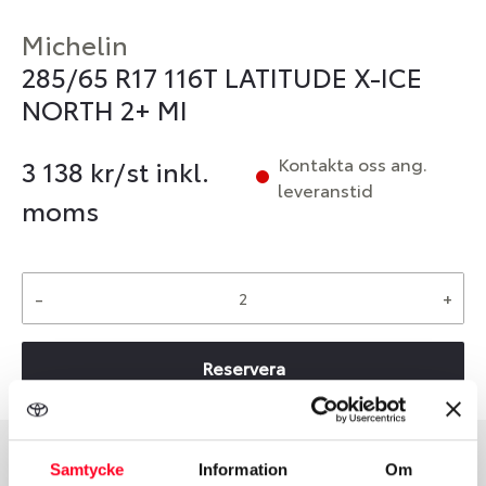
Michelin
285/65 R17 116T LATITUDE X-ICE
NORTH 2+ MI
Kontakta oss ang.
3 138
kr/st inkl.
leveranstid
moms
-
+
Reservera
Samtycke
Information
Om
Däcktyp
Däckstorlek