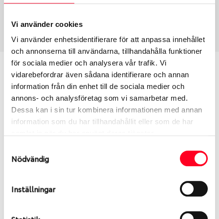
Vinter
295/35 R 20 105W
Art nummer
Vi använder cookies
1455
Vi använder enhetsidentifierare för att anpassa innehållet
och annonserna till användarna, tillhandahålla funktioner
för sociala medier och analysera vår trafik. Vi
Passar detta däck min bil?
vidarebefordrar även sådana identifierare och annan
information från din enhet till de sociala medier och
Ange registreringsnummer för att se om det däck
annons- och analysföretag som vi samarbetar med.
du valt passar din bilmodell. Om du köper däck som
Dessa kan i sin tur kombinera informationen med annan
skall sättas på dina befintliga fälgar, se till att kolla
information som du har tillhandahållit eller som de har
en extra gång så att däck och fälg har samma
samlat in när du har använt deras tjänster.
dimensioner. Ibland kan fälgen ha bytts ut under
Samtyckesval
årens lopp och inte vara samma dimension som
Nödvändig
bilen hade ut från fabrik.
Inställningar
S
Sök
Statistik