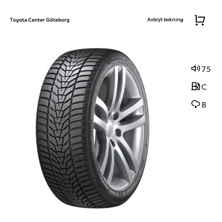
Avbryt bokning
75
C
B