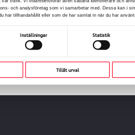
vår trafik. Vi vidarebefordrar även sådana identifierare och anna
nnons- och analysföretag som vi samarbetar med. Dessa kan i sin
har tillhandahållit eller som de har samlat in när du har använt 
ialen
s oss levereras de direkt till någon av våra däckverkstäder 
Inställningar
Statistik
ch tid för upphämtning eller service. När vi byter dina däck s
Tillåt urval