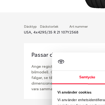
Däcktyp
Däckstorlek
Art nummer
USA, 4x4
295/35 R 21 107Y
2568
Passar detta däck min bil?
Ange registreringsnummer för att se om d
bilmodell. Om du köper däck som skall sä
fälgar, se till att kolla en extra gång så 
Samtycke
dimensioner. Ibland kan fälgen ha bytts u
vara samma dimension som bilen hade ut 
Vi använder cookies
Vi använder enhetsidentifierar