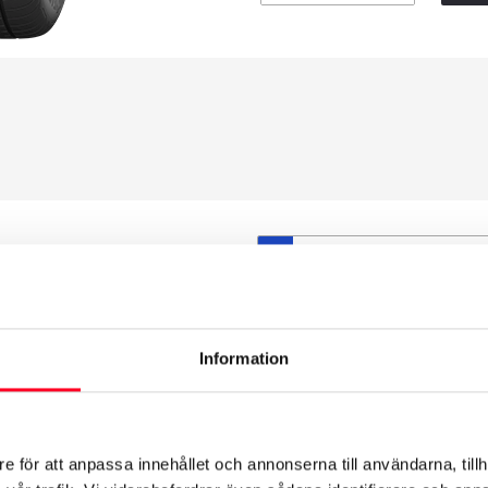
S
et däck du valt passar din
ttas på dina befintliga
att däck och fälg har samma
Information
t under årens lopp och inte
från fabrik.
e för att anpassa innehållet och annonserna till användarna, tillh