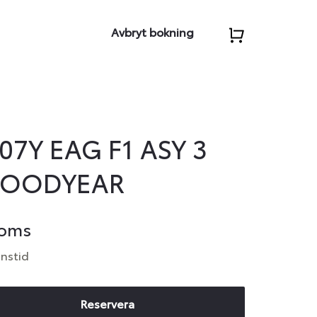
Avbryt bokning
07Y EAG F1 ASY 3
 GOODYEAR
moms
anstid
Reservera