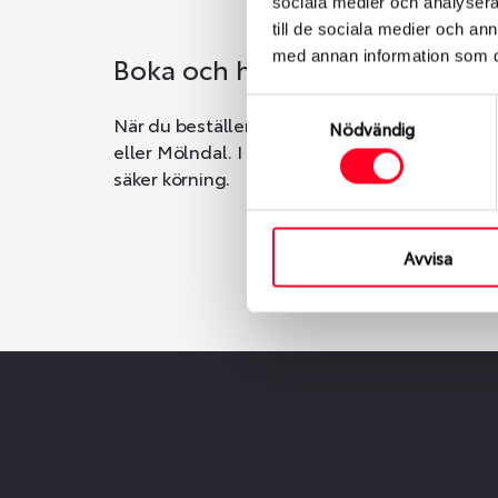
sociala medier och analysera 
till de sociala medier och a
med annan information som du 
Boka och hämta hos Däckspec
Samtyckesval
När du beställer dina nya däck eller fälgar ho
Nödvändig
eller Mölndal. I beställningen anger du datum o
säker körning.
Avvisa