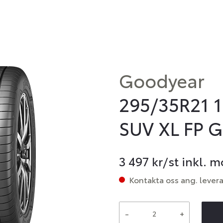
Goodyear
295/35R21 1
SUV XL FP
3 497
kr/st inkl. 
Kontakta oss ang. lever
-
+