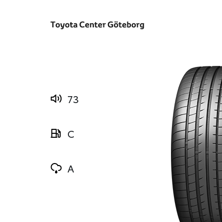
73
C
A