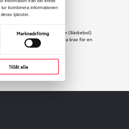
n information från din enhet
 tur kombinera informationen
deras tjänster.
i Göteborg. Välj mellan Hisingen (Bäckebol)
Marknadsföring
er vi till att de uppfyller alla krav för en
Tillåt alla