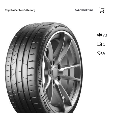
Avbryt bokning
73
C
A