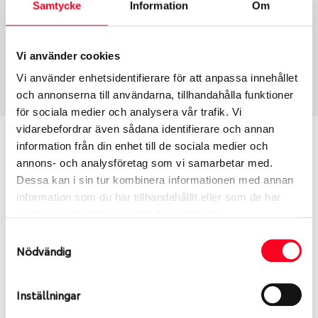
Samtycke
Information
Om
Däcktyp
Däckstorlek
Sommar
305/30 R 19 102Y
Vi använder cookies
Art nummer
Vi använder enhetsidentifierare för att anpassa innehållet
3637
och annonserna till användarna, tillhandahålla funktioner
för sociala medier och analysera vår trafik. Vi
vidarebefordrar även sådana identifierare och annan
Passar detta däck min bil?
information från din enhet till de sociala medier och
annons- och analysföretag som vi samarbetar med.
Ange registreringsnummer för att se om det däck
Dessa kan i sin tur kombinera informationen med annan
du valt passar din bilmodell. Om du köper däck som
information som du har tillhandahållit eller som de har
skall sättas på dina befintliga fälgar, se till att kolla
samlat in när du har använt deras tjänster.
en extra gång så att däck och fälg har samma
Samtyckesval
dimensioner. Ibland kan fälgen ha bytts ut under
Nödvändig
årens lopp och inte vara samma dimension som
bilen hade ut från fabrik.
Inställningar