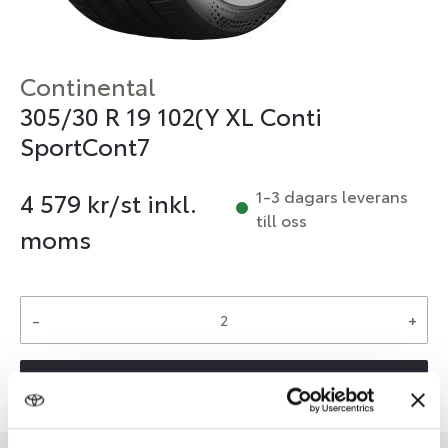
Continental
305/30 R 19 102(Y XL Conti
SportCont7
1-3 dagars leverans
4 579
kr/st inkl.
till oss
moms
-
+
Reservera