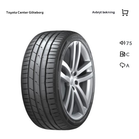
Avbryt bokning
75
C
A