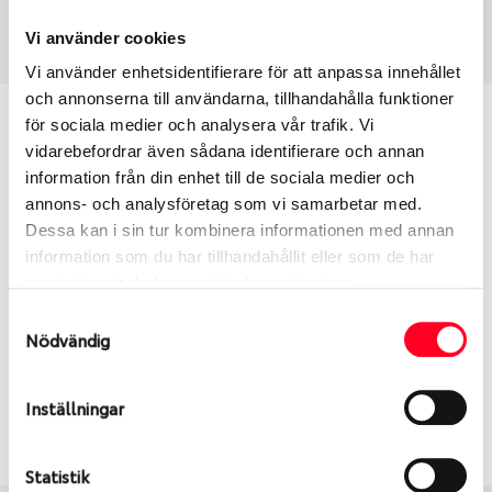
Art nummer
1321
Vi använder cookies
Vi använder enhetsidentifierare för att anpassa innehållet
och annonserna till användarna, tillhandahålla funktioner
Passar detta däck min bil?
för sociala medier och analysera vår trafik. Vi
vidarebefordrar även sådana identifierare och annan
information från din enhet till de sociala medier och
Ange registreringsnummer för att se om det däck
annons- och analysföretag som vi samarbetar med.
du valt passar din bilmodell. Om du köper däck som
Dessa kan i sin tur kombinera informationen med annan
skall sättas på dina befintliga fälgar, se till att kolla
information som du har tillhandahållit eller som de har
en extra gång så att däck och fälg har samma
samlat in när du har använt deras tjänster.
dimensioner. Ibland kan fälgen ha bytts ut under
årens lopp och inte vara samma dimension som
Samtyckesval
Nödvändig
bilen hade ut från fabrik.
Inställningar
S
Sök
Statistik