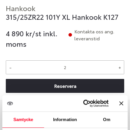
Hankook
315/25ZR22 101Y XL Hankook K127
Kontakta oss ang.
4 890
kr/st inkl.
leveranstid
moms
-
+
Reservera
Däcktyp
Däckstorlek
Samtycke
Information
Om
Sommar
315/25 R 22 101Y