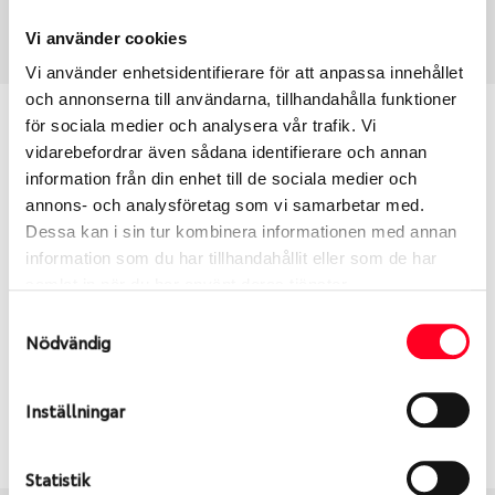
Art nummer
3727
Vi använder cookies
Vi använder enhetsidentifierare för att anpassa innehållet
och annonserna till användarna, tillhandahålla funktioner
Passar detta däck min bil?
för sociala medier och analysera vår trafik. Vi
vidarebefordrar även sådana identifierare och annan
information från din enhet till de sociala medier och
Ange registreringsnummer för att se om det däck
annons- och analysföretag som vi samarbetar med.
du valt passar din bilmodell. Om du köper däck som
Dessa kan i sin tur kombinera informationen med annan
skall sättas på dina befintliga fälgar, se till att kolla
information som du har tillhandahållit eller som de har
en extra gång så att däck och fälg har samma
samlat in när du har använt deras tjänster.
dimensioner. Ibland kan fälgen ha bytts ut under
årens lopp och inte vara samma dimension som
Samtyckesval
Nödvändig
bilen hade ut från fabrik.
Inställningar
S
Sök
Statistik