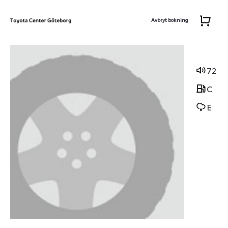
Avbryt bokning
72
C
E