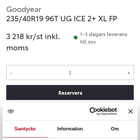
Goodyear
235/40R19 96T UG ICE 2+ XL FP
1-3 dagars leverans
3 218
kr/st inkl.
till oss
moms
-
+
Reservera
Däcktyp
Däckstorlek
Samtycke
Information
Om
Vinter
235/40 R 19 96T