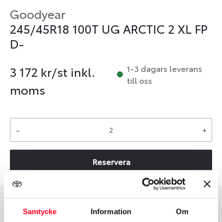
Goodyear
245/45R18 100T UG ARCTIC 2 XL FP
D-
1-3 dagars leverans
3 172
kr/st inkl.
till oss
moms
-
+
Reservera
Samtycke
Information
Om
Däcktyp
Däckstorlek