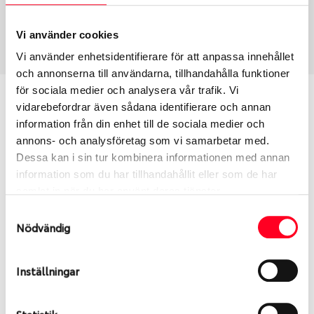
Vinter
245/45 R 18 100T
Art nummer
Vi använder cookies
2368
Vi använder enhetsidentifierare för att anpassa innehållet
och annonserna till användarna, tillhandahålla funktioner
för sociala medier och analysera vår trafik. Vi
Passar detta däck min bil?
vidarebefordrar även sådana identifierare och annan
information från din enhet till de sociala medier och
Ange registreringsnummer för att se om det däck
annons- och analysföretag som vi samarbetar med.
du valt passar din bilmodell. Om du köper däck som
Dessa kan i sin tur kombinera informationen med annan
skall sättas på dina befintliga fälgar, se till att kolla
information som du har tillhandahållit eller som de har
en extra gång så att däck och fälg har samma
samlat in när du har använt deras tjänster.
dimensioner. Ibland kan fälgen ha bytts ut under
Samtyckesval
årens lopp och inte vara samma dimension som
Nödvändig
bilen hade ut från fabrik.
Inställningar
S
Sök
Statistik