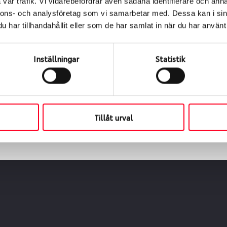
vår trafik. Vi vidarebefordrar även sådana identifierare och anna
nnons- och analysföretag som vi samarbetar med. Dessa kan i sin
har tillhandahållit eller som de har samlat in när du har använt 
ialen
s oss levereras de direkt till någon av våra däckverkstäder 
Inställningar
Statistik
ch tid för upphämtning eller service. När vi byter dina däck s
Tillåt urval