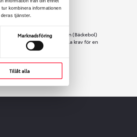
n information från din enhet
 tur kombinera informationen
deras tjänster.
i Göteborg. Välj mellan Hisingen (Bäckebol)
Marknadsföring
er vi till att de uppfyller alla krav för en
Tillåt alla