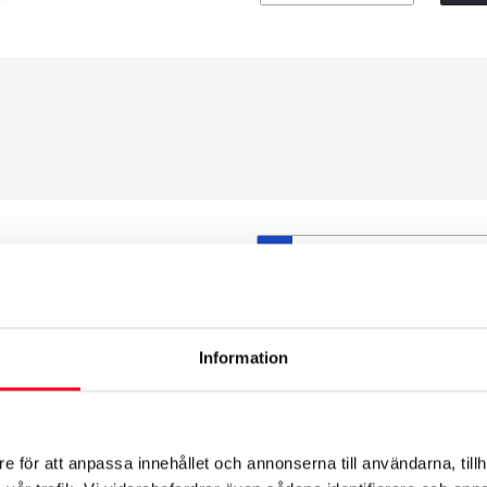
S
et däck du valt passar din
ttas på dina befintliga
att däck och fälg har samma
Information
t under årens lopp och inte
från fabrik.
e för att anpassa innehållet och annonserna till användarna, tillh