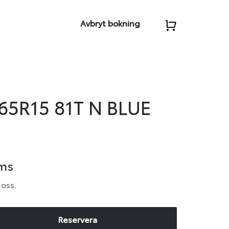
Avbryt bokning
65R15 81T N BLUE
oms
 oss.
Reservera