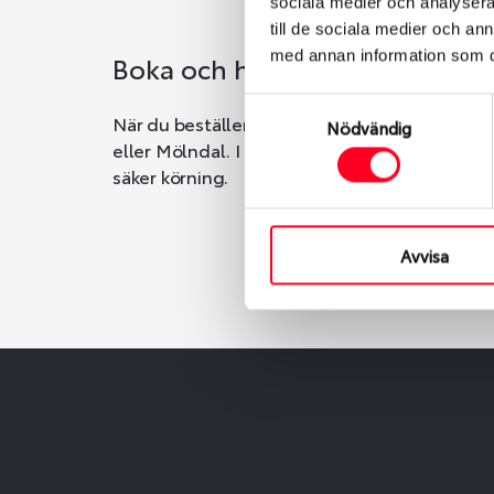
sociala medier och analysera 
till de sociala medier och a
med annan information som du 
Boka och hämta hos Däckspec
Samtyckesval
När du beställer dina nya däck eller fälgar ho
Nödvändig
eller Mölndal. I beställningen anger du datum o
säker körning.
Avvisa