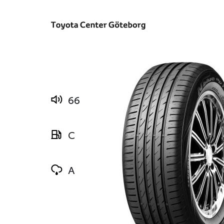
66
C
A