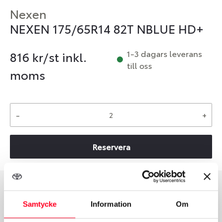
Nexen
NEXEN 175/65R14 82T NBLUE HD+
1-3 dagars leverans
816
kr/st inkl.
till oss
moms
-
+
Reservera
Däcktyp
Däckstorlek
Samtycke
Information
Om
Sommar
175/65 R 14 82T