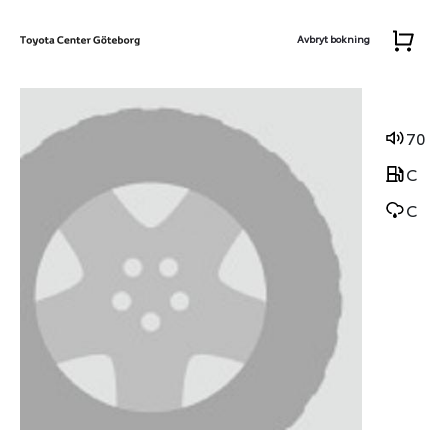
Avbryt bokning
70
C
C