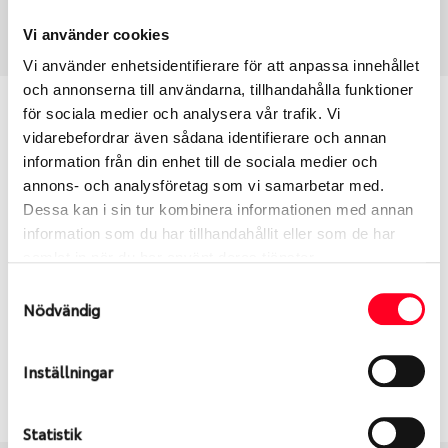
Art nummer
1391
Vi använder cookies
Vi använder enhetsidentifierare för att anpassa innehållet
och annonserna till användarna, tillhandahålla funktioner
Passar detta däck min bil?
för sociala medier och analysera vår trafik. Vi
vidarebefordrar även sådana identifierare och annan
information från din enhet till de sociala medier och
Ange registreringsnummer för att se om det däck
annons- och analysföretag som vi samarbetar med.
du valt passar din bilmodell. Om du köper däck som
Dessa kan i sin tur kombinera informationen med annan
skall sättas på dina befintliga fälgar, se till att kolla
information som du har tillhandahållit eller som de har
en extra gång så att däck och fälg har samma
samlat in när du har använt deras tjänster.
dimensioner. Ibland kan fälgen ha bytts ut under
årens lopp och inte vara samma dimension som
Samtyckesval
Nödvändig
bilen hade ut från fabrik.
Inställningar
S
Sök
Statistik