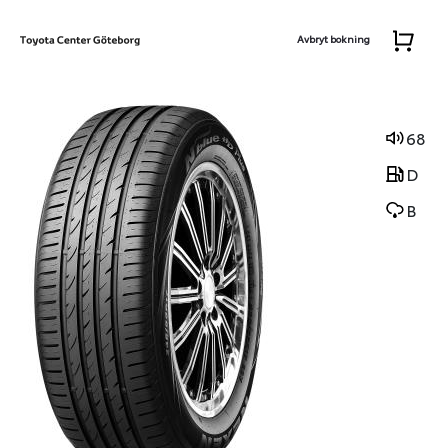
Avbryt bokning
68
D
B