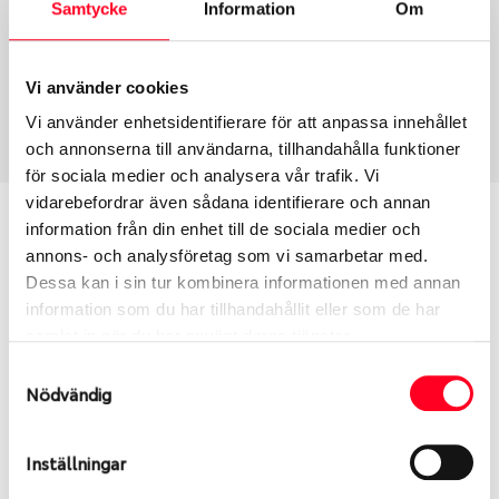
Samtycke
Information
Om
Däcktyp
Däckstorlek
Sommar
185/60 R 14 82H
Vi använder cookies
Art nummer
Vi använder enhetsidentifierare för att anpassa innehållet
1357
och annonserna till användarna, tillhandahålla funktioner
för sociala medier och analysera vår trafik. Vi
vidarebefordrar även sådana identifierare och annan
Passar detta däck min bil?
information från din enhet till de sociala medier och
annons- och analysföretag som vi samarbetar med.
Ange registreringsnummer för att se om det däck
Dessa kan i sin tur kombinera informationen med annan
du valt passar din bilmodell. Om du köper däck som
information som du har tillhandahållit eller som de har
skall sättas på dina befintliga fälgar, se till att kolla
samlat in när du har använt deras tjänster.
en extra gång så att däck och fälg har samma
Samtyckesval
dimensioner. Ibland kan fälgen ha bytts ut under
Nödvändig
årens lopp och inte vara samma dimension som
bilen hade ut från fabrik.
Inställningar