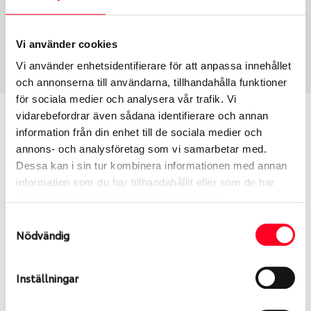
Däcktyp
Däckstorlek
Sommar
195/55 R 16 87V
Art nummer
Vi använder cookies
1291
Vi använder enhetsidentifierare för att anpassa innehållet
och annonserna till användarna, tillhandahålla funktioner
för sociala medier och analysera vår trafik. Vi
Passar detta däck min bil?
vidarebefordrar även sådana identifierare och annan
information från din enhet till de sociala medier och
annons- och analysföretag som vi samarbetar med.
Ange registreringsnummer för att se om det däck
Dessa kan i sin tur kombinera informationen med annan
du valt passar din bilmodell. Om du köper däck som
information som du har tillhandahållit eller som de har
skall sättas på dina befintliga fälgar, se till att kolla
samlat in när du har använt deras tjänster.
en extra gång så att däck och fälg har samma
dimensioner. Ibland kan fälgen ha bytts ut under
Samtyckesval
Nödvändig
årens lopp och inte vara samma dimension som
bilen hade ut från fabrik.
Inställningar
S
Sök