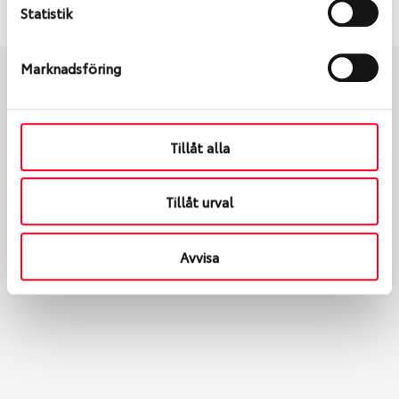
Statistik
Marknadsföring
Boka och hämta hos Däckspecialen
Tillåt alla
När du beställer dina nya däck eller fälgar hos oss
levereras de direkt till någon av våra däckverkstäder i
Tillåt urval
Göteborg. Välj mellan Hisingen (Bäckebol) eller
Mölndal. I beställningen anger du datum och tid för
upphämtning eller service. När vi byter dina däck ser
Avvisa
vi till att de uppfyller alla krav för en säker körning.