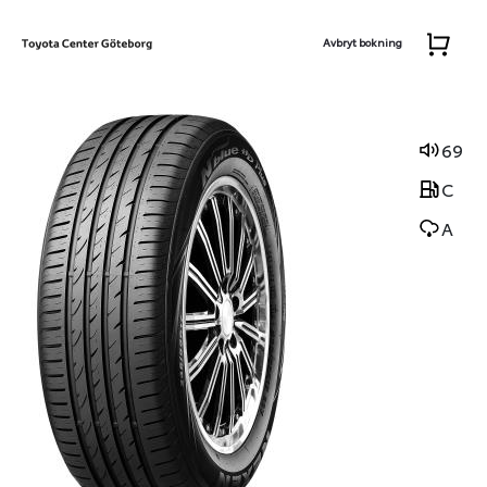
Avbryt bokning
69
C
A