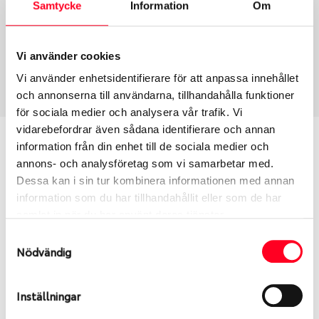
Samtycke
Information
Om
Däcktyp
Däckstorlek
Sommar
205/55 R 17 95V
Vi använder cookies
Art nummer
Vi använder enhetsidentifierare för att anpassa innehållet
1404
och annonserna till användarna, tillhandahålla funktioner
för sociala medier och analysera vår trafik. Vi
vidarebefordrar även sådana identifierare och annan
Passar detta däck min bil?
information från din enhet till de sociala medier och
annons- och analysföretag som vi samarbetar med.
Ange registreringsnummer för att se om det däck
Dessa kan i sin tur kombinera informationen med annan
du valt passar din bilmodell. Om du köper däck som
information som du har tillhandahållit eller som de har
skall sättas på dina befintliga fälgar, se till att kolla
samlat in när du har använt deras tjänster.
en extra gång så att däck och fälg har samma
Samtyckesval
dimensioner. Ibland kan fälgen ha bytts ut under
Nödvändig
årens lopp och inte vara samma dimension som
bilen hade ut från fabrik.
Inställningar