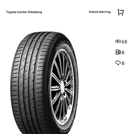
Avbryt bokning
68
B
B