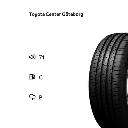
71
C
B