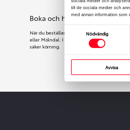
sociala medier och analysera 
till de sociala medier och a
med annan information som du 
Boka och hämta hos Däckspec
Samtyckesval
När du beställer dina nya däck eller fälgar ho
Nödvändig
eller Mölndal. I beställningen anger du datum o
säker körning.
Avvisa