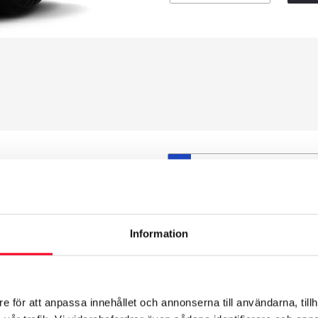
S
et däck du valt passar din
ttas på dina befintliga
att däck och fälg har samma
Information
t under årens lopp och inte
från fabrik.
e för att anpassa innehållet och annonserna till användarna, tillh