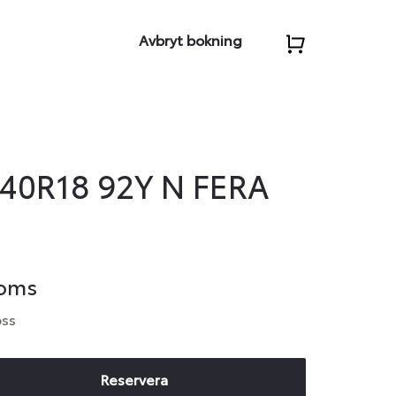
Avbryt bokning
40R18 92Y N FERA
moms
oss
Reservera