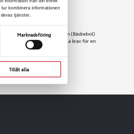
n information från din enhet
 tur kombinera informationen
deras tjänster.
i Göteborg. Välj mellan Hisingen (Bäckebol)
Marknadsföring
er vi till att de uppfyller alla krav för en
Tillåt alla