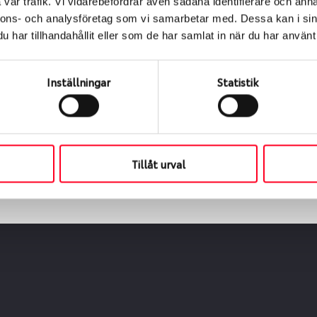
vår trafik. Vi vidarebefordrar även sådana identifierare och anna
nnons- och analysföretag som vi samarbetar med. Dessa kan i sin
har tillhandahållit eller som de har samlat in när du har använt 
ialen
s oss levereras de direkt till någon av våra däckverkstäder 
Inställningar
Statistik
ch tid för upphämtning eller service. När vi byter dina däck s
Tillåt urval