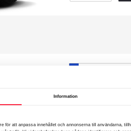
S
et däck du valt passar din
ttas på dina befintliga
att däck och fälg har samma
Information
t under årens lopp och inte
från fabrik.
e för att anpassa innehållet och annonserna till användarna, tillh