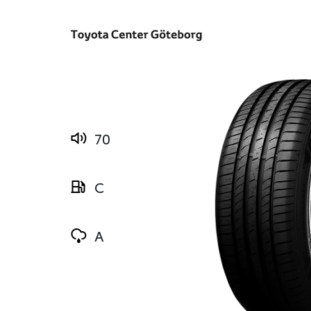
70
C
A