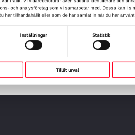
vår trafik. Vi vidarebefordrar även sådana identifierare och anna
nnons- och analysföretag som vi samarbetar med. Dessa kan i sin
har tillhandahållit eller som de har samlat in när du har använt 
ialen
s oss levereras de direkt till någon av våra däckverkstäder 
Inställningar
Statistik
ch tid för upphämtning eller service. När vi byter dina däck s
Tillåt urval