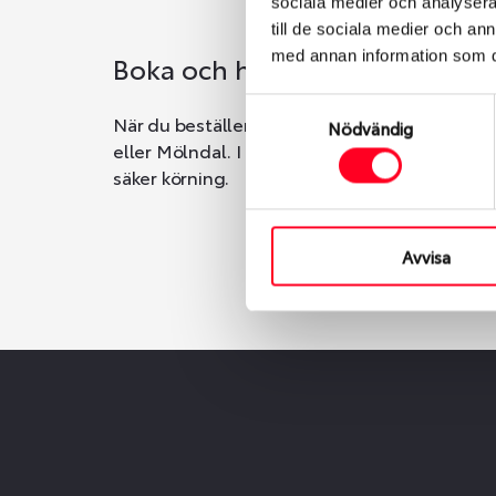
sociala medier och analysera 
till de sociala medier och a
med annan information som du 
Boka och hämta hos Däckspec
Samtyckesval
När du beställer dina nya däck eller fälgar ho
Nödvändig
eller Mölndal. I beställningen anger du datum o
säker körning.
Avvisa