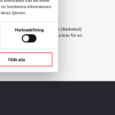
n information från din enhet
 tur kombinera informationen
deras tjänster.
i Göteborg. Välj mellan Hisingen (Bäckebol)
Marknadsföring
er vi till att de uppfyller alla krav för en
Tillåt alla