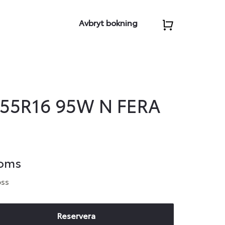
Avbryt bokning
55R16 95W N FERA
moms
oss
Reservera