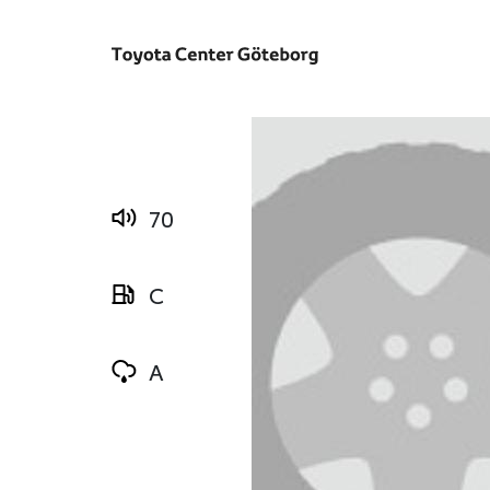
70
C
A