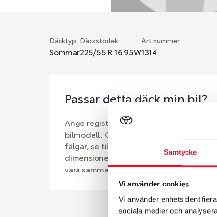
Däcktyp
Däckstorlek
Art nummer
Sommar
225/55 R 16 95W
1314
Passar detta däck min bil?
Ange registreringsnummer för att se om d
bilmodell. Om du köper däck som skall sä
fälgar, se till att kolla en extra gång så 
Samtycke
dimensioner. Ibland kan fälgen ha bytts u
vara samma dimension som bilen hade ut 
Vi använder cookies
Vi använder enhetsidentifierar
sociala medier och analysera 