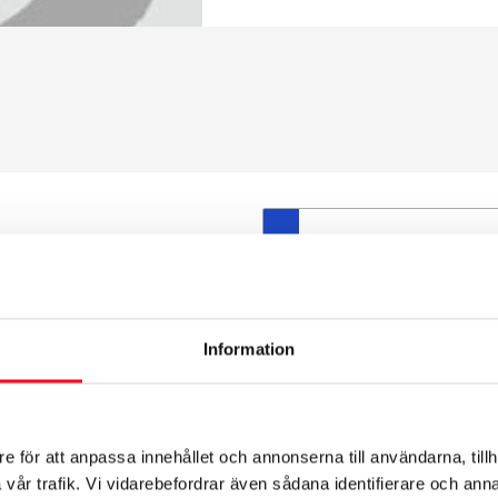
S
et däck du valt passar din
ttas på dina befintliga
att däck och fälg har samma
Information
t under årens lopp och inte
från fabrik.
e för att anpassa innehållet och annonserna till användarna, tillh
vår trafik. Vi vidarebefordrar även sådana identifierare och anna