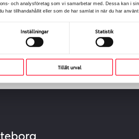
nnons- och analysföretag som vi samarbetar med. Dessa kan i sin
ialen
har tillhandahållit eller som de har samlat in när du har använt 
s oss levereras de direkt till någon av våra däckverkstäder 
Inställningar
Statistik
ch tid för upphämtning eller service. När vi byter dina däck s
Tillåt urval
öteborg