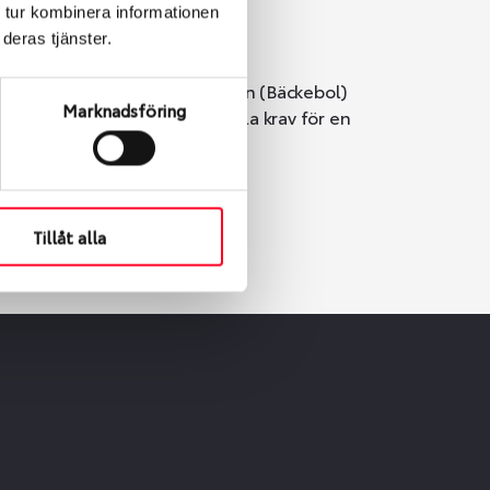
 tur kombinera informationen
deras tjänster.
i Göteborg. Välj mellan Hisingen (Bäckebol)
Marknadsföring
er vi till att de uppfyller alla krav för en
Tillåt alla