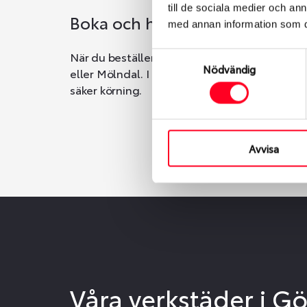
till de sociala medier och a
Boka och hämta hos Däckspec
med annan information som du 
När du beställer dina nya däck eller fälgar ho
Samtyckesval
Nödvändig
eller Mölndal. I beställningen anger du datum o
säker körning.
Avvisa
Våra verkstäder i G