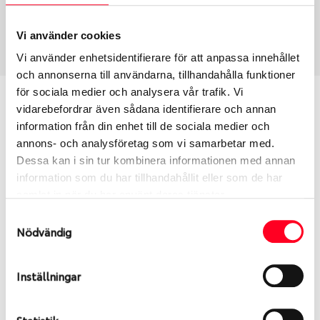
Sommar
235/40 R 17 94W
Art nummer
Vi använder cookies
1384
Vi använder enhetsidentifierare för att anpassa innehållet
och annonserna till användarna, tillhandahålla funktioner
för sociala medier och analysera vår trafik. Vi
Passar detta däck min bil?
vidarebefordrar även sådana identifierare och annan
information från din enhet till de sociala medier och
Ange registreringsnummer för att se om det däck
annons- och analysföretag som vi samarbetar med.
du valt passar din bilmodell. Om du köper däck som
Dessa kan i sin tur kombinera informationen med annan
skall sättas på dina befintliga fälgar, se till att kolla
information som du har tillhandahållit eller som de har
en extra gång så att däck och fälg har samma
samlat in när du har använt deras tjänster.
dimensioner. Ibland kan fälgen ha bytts ut under
Samtyckesval
årens lopp och inte vara samma dimension som
Nödvändig
bilen hade ut från fabrik.
Inställningar
S
Sök
Statistik