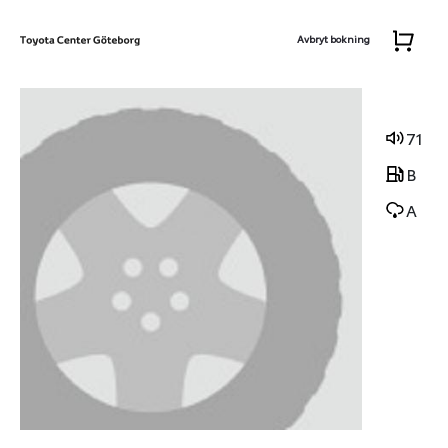
Avbryt bokning
71
B
A