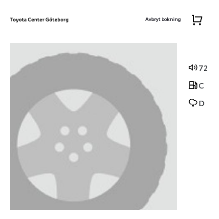
Avbryt bokning
72
C
D