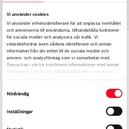
Sommar
235/65 R 17 108H
Art nummer
Vi använder cookies
1461
Vi använder enhetsidentifierare för att anpassa innehållet
och annonserna till användarna, tillhandahålla funktioner
för sociala medier och analysera vår trafik. Vi
Passar detta däck min bil?
vidarebefordrar även sådana identifierare och annan
information från din enhet till de sociala medier och
Ange registreringsnummer för att se om det däck
annons- och analysföretag som vi samarbetar med.
du valt passar din bilmodell. Om du köper däck som
Dessa kan i sin tur kombinera informationen med annan
skall sättas på dina befintliga fälgar, se till att kolla
information som du har tillhandahållit eller som de har
en extra gång så att däck och fälg har samma
samlat in när du har använt deras tjänster.
dimensioner. Ibland kan fälgen ha bytts ut under
Samtyckesval
årens lopp och inte vara samma dimension som
Nödvändig
bilen hade ut från fabrik.
Inställningar
S
Sök
Statistik