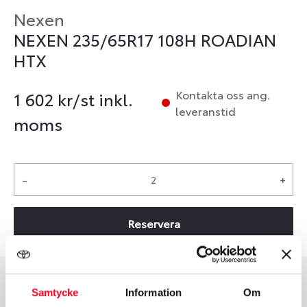
Nexen
NEXEN 235/65R17 108H ROADIAN
HTX
Kontakta oss ang.
1 602
kr/st inkl.
leveranstid
moms
-
+
Reservera
Samtycke
Information
Om
Däcktyp
Däckstorlek