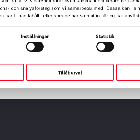
vår trafik. Vi vidarebefordrar även sådana identifierare och anna
nnons- och analysföretag som vi samarbetar med. Dessa kan i sin
har tillhandahållit eller som de har samlat in när du har använt 
ialen
s oss levereras de direkt till någon av våra däckverkstäder 
Inställningar
Statistik
ch tid för upphämtning eller service. När vi byter dina däck s
Tillåt urval