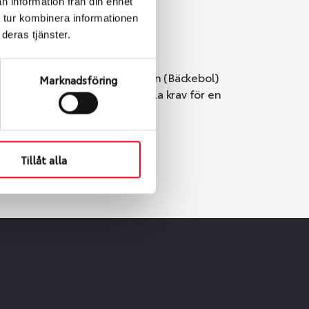
n information från din enhet
 tur kombinera informationen
deras tjänster.
i Göteborg. Välj mellan Hisingen (Bäckebol)
Marknadsföring
er vi till att de uppfyller alla krav för en
Tillåt alla