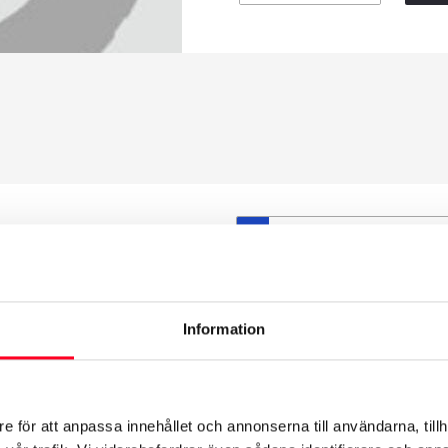
S
et däck du valt passar din
ttas på dina befintliga
att däck och fälg har samma
Information
t under årens lopp och inte
från fabrik.
e för att anpassa innehållet och annonserna till användarna, tillh