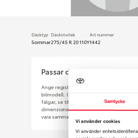
Däcktyp
Däckstorlek
Art nummer
Sommar
275/45 R 20 110Y
1442
Passar detta däck min bil?
Ange registreringsnummer för att se om d
bilmodell. Om du köper däck som skall sä
fälgar, se till att kolla en extra gång så 
Samtycke
dimensioner. Ibland kan fälgen ha bytts u
vara samma dimension som bilen hade ut 
Vi använder cookies
Vi använder enhetsidentifierar