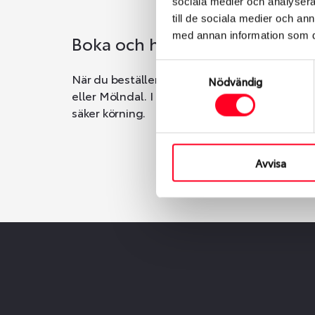
sociala medier och analysera 
till de sociala medier och a
med annan information som du 
Boka och hämta hos Däckspec
Samtyckesval
När du beställer dina nya däck eller fälgar ho
Nödvändig
eller Mölndal. I beställningen anger du datum o
säker körning.
Avvisa