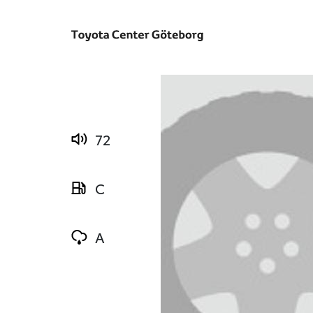
72
C
A