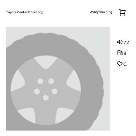
Avbryt bokning
72
B
C