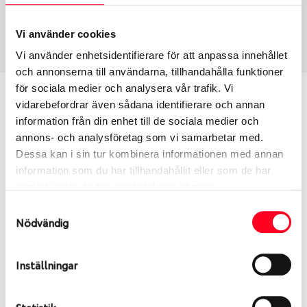
Sommar
275/55 R 20 113T
Art nummer
Vi använder cookies
1346
Vi använder enhetsidentifierare för att anpassa innehållet
och annonserna till användarna, tillhandahålla funktioner
för sociala medier och analysera vår trafik. Vi
Passar detta däck min bil?
vidarebefordrar även sådana identifierare och annan
information från din enhet till de sociala medier och
Ange registreringsnummer för att se om det däck
annons- och analysföretag som vi samarbetar med.
du valt passar din bilmodell. Om du köper däck som
Dessa kan i sin tur kombinera informationen med annan
skall sättas på dina befintliga fälgar, se till att kolla
information som du har tillhandahållit eller som de har
en extra gång så att däck och fälg har samma
samlat in när du har använt deras tjänster.
dimensioner. Ibland kan fälgen ha bytts ut under
Samtyckesval
årens lopp och inte vara samma dimension som
Nödvändig
bilen hade ut från fabrik.
Inställningar
S
Sök
Statistik