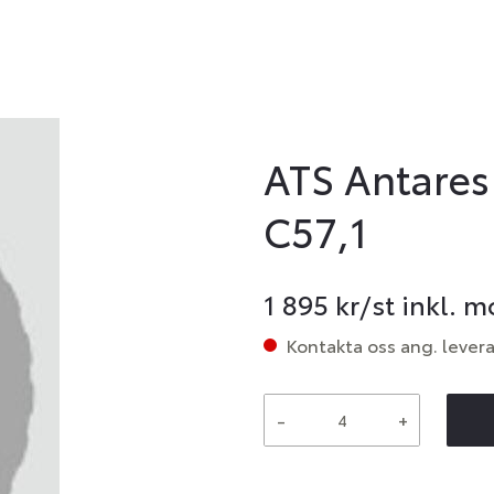
ATS Antares
C57,1
1 895
kr/st inkl. 
Kontakta oss ang. lever
-
+