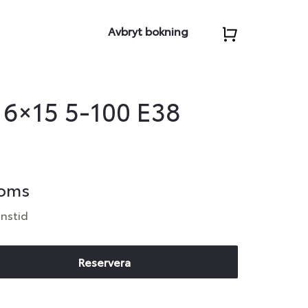
Avbryt bokning
 6×15 5-100 E38
moms
anstid
Reservera