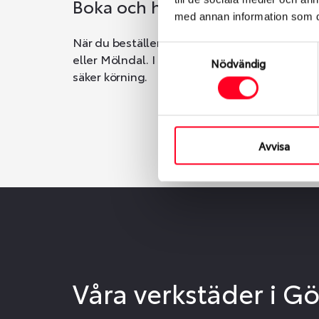
Boka och hämta hos Däckspec
med annan information som du 
När du beställer dina nya däck eller fälgar ho
Samtyckesval
eller Mölndal. I beställningen anger du datum o
Nödvändig
säker körning.
Avvisa
Våra verkstäder i G