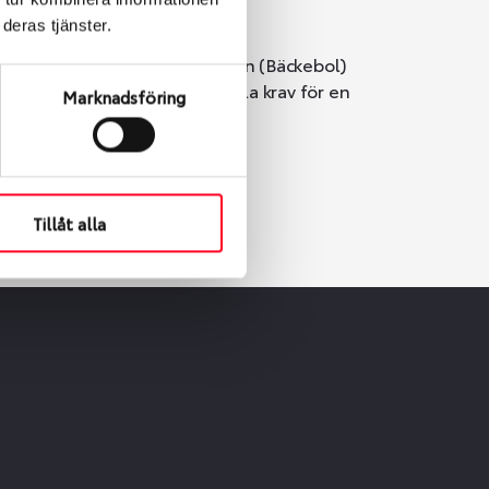
deras tjänster.
i Göteborg. Välj mellan Hisingen (Bäckebol)
er vi till att de uppfyller alla krav för en
Marknadsföring
Tillåt alla