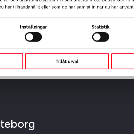
ialen
har tillhandahållit eller som de har samlat in när du har använt 
s oss levereras de direkt till någon av våra däckverkstäder 
ch tid för upphämtning eller service. När vi byter dina däck s
Inställningar
Statistik
Tillåt urval
öteborg