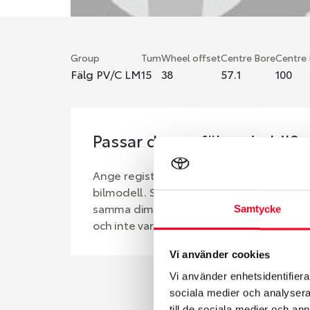
Group
Tum
Wheel offset
Centre Bore
Centre
Fälg PV/C LM
15
38
57.1
100
Passar denna fälg min bil?
Ange registreringsnummer för att se om d
bilmodell. Se till att kolla en extra gång 
samma dimensioner. Ibland kan fälgen ha
Samtycke
och inte vara samma dimension som bilen 
Vi använder cookies
Vi använder enhetsidentifierar
sociala medier och analysera 
till de sociala medier och a