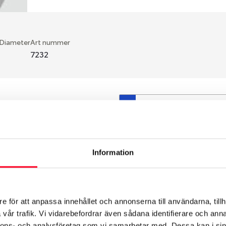
 Diameter
Art nummer
7232
S
en fälg du valt passar din
så att däck och fälg har
 bytts ut under årens lopp
Information
hade ut från fabrik.
e för att anpassa innehållet och annonserna till användarna, tillh
vår trafik. Vi vidarebefordrar även sådana identifierare och anna
nnons- och analysföretag som vi samarbetar med. Dessa kan i sin