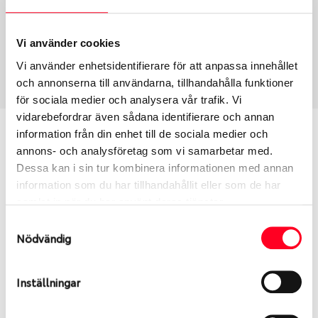
Fälg PV/C LM
15
Wheel offset
Centre Bore
43
57.1
Vi använder cookies
Centre Diameter
Art nummer
Vi använder enhetsidentifierare för att anpassa innehållet
112
7093
och annonserna till användarna, tillhandahålla funktioner
för sociala medier och analysera vår trafik. Vi
vidarebefordrar även sådana identifierare och annan
Passar denna fälg min bil?
information från din enhet till de sociala medier och
annons- och analysföretag som vi samarbetar med.
Dessa kan i sin tur kombinera informationen med annan
Ange registreringsnummer för att se om den fälg
information som du har tillhandahållit eller som de har
du valt passar din bilmodell. Se till att kolla en extra
samlat in när du har använt deras tjänster.
gång så att däck och fälg har samma dimensioner.
Ibland kan fälgen ha bytts ut under årens lopp och
Samtyckesval
Nödvändig
inte vara samma dimension som bilen hade ut från
fabrik.
Inställningar
S
Sök