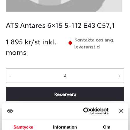
ATS Antares 6×15 5-112 E43 C57,1
Kontakta oss ang.
1 895
kr/st inkl.
leveranstid
moms
-
+
Reservera
Group
Tum
Samtycke
Information
Om