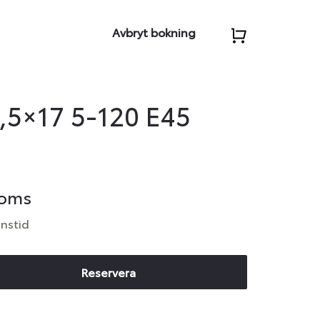
Avbryt bokning
,5×17 5-120 E45
moms
anstid
Reservera