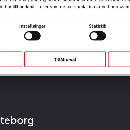
ialen
har tillhandahållit eller som de har samlat in när du har använt 
s oss levereras de direkt till någon av våra däckverkstäder 
ch tid för upphämtning eller service. När vi byter dina däck s
Inställningar
Statistik
Tillåt urval
öteborg