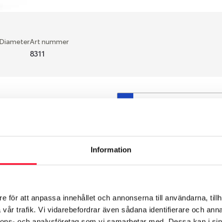
 Diameter
Art nummer
8311
S
en fälg du valt passar din
så att däck och fälg har
 bytts ut under årens lopp
Information
hade ut från fabrik.
e för att anpassa innehållet och annonserna till användarna, tillh
vår trafik. Vi vidarebefordrar även sådana identifierare och anna
nnons- och analysföretag som vi samarbetar med. Dessa kan i sin