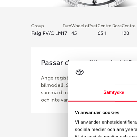
Group
Tum
Wheel offset
Centre Bore
Centre
Fälg PV/C LM
17
45
65.1
120
Passar denna fälg min bil?
Ange registreringsnummer för att se om d
bilmodell. Se till att kolla en extra gång 
samma dimensioner. Ibland kan fälgen ha
Samtycke
och inte vara samma dimension som bilen 
Vi använder cookies
Vi använder enhetsidentifierar
sociala medier och analysera 
till de sociala medier och a