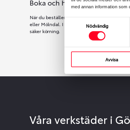
Boka och hämta hos Däckspec
med annan information som du 
När du beställer dina nya däck eller fälgar ho
Samtyckesval
eller Mölndal. I beställningen anger du datum o
Nödvändig
säker körning.
Avvisa
Våra verkstäder i G