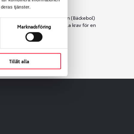
deras tjänster.
i Göteborg. Välj mellan Hisingen (Bäckebol)
er vi till att de uppfyller alla krav för en
Marknadsföring
Tillåt alla