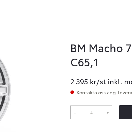
BM Macho 7
C65,1
2 395
kr/st inkl. 
Kontakta oss ang. lever
-
+