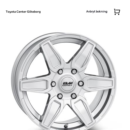
Avbryt bokning