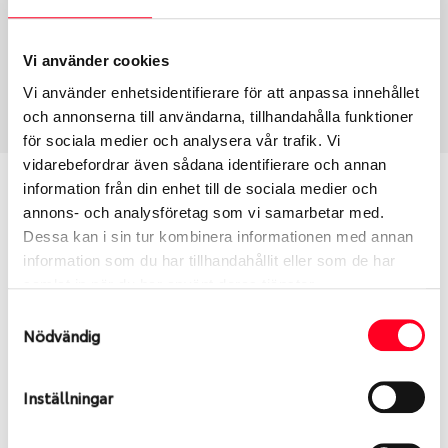
Fälg PV/C LM
17
Wheel offset
Centre Bore
40
66.1
Vi använder cookies
Centre Diameter
Art nummer
Vi använder enhetsidentifierare för att anpassa innehållet
114.3
8547
och annonserna till användarna, tillhandahålla funktioner
för sociala medier och analysera vår trafik. Vi
vidarebefordrar även sådana identifierare och annan
Passar denna fälg min bil?
information från din enhet till de sociala medier och
annons- och analysföretag som vi samarbetar med.
Dessa kan i sin tur kombinera informationen med annan
Ange registreringsnummer för att se om den fälg
information som du har tillhandahållit eller som de har
du valt passar din bilmodell. Se till att kolla en extra
samlat in när du har använt deras tjänster.
gång så att däck och fälg har samma dimensioner.
Ibland kan fälgen ha bytts ut under årens lopp och
Samtyckesval
Nödvändig
inte vara samma dimension som bilen hade ut från
fabrik.
Inställningar
S
Sök