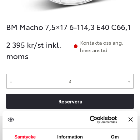
BM Macho 7,5×17 6-114,3 E40 C66,1
Kontakta oss ang.
2 395
kr/st inkl.
leveranstid
moms
-
+
Reservera
Group
Tum
Samtycke
Information
Om